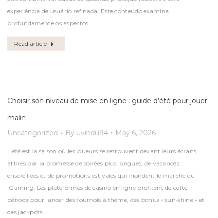
experiência de usuário refinada. Este conteúdo examina
profundamente os aspectos…
Read article
Choisir son niveau de mise en ligne : guide d’été pour jouer
malin
Uncategorized
By
uvindu94
May 6, 2026
L’été est la saison où les joueurs se retrouvent devant leurs écrans,
attirés par la promesse de soirées plus longues, de vacances
ensoleillées et de promotions estivales qui inondent le marché du
iGaming. Les plateformes de casino en ligne profitent de cette
période pour lancer des tournois à thème, des bonus « sun‑shine » et
des jackpots…