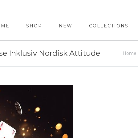
OME
SHOP
NEW
COLLECTIONS
OME
SHOP
NEW
COLLECTIONS
se Inklusiv Nordisk Attitude
You are
Home