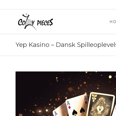
H
H
Yep Kasino – Dansk Spilleoplevel