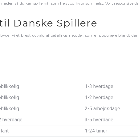
nheder, så du kan spille når som helst og hvor som helst. Vort responsive d
il Danske Spillere
r tilbyder vi et bredt udvalg af betalingsmetoder, som er populære blandt 
eblikkelig
1-3 hverdage
eblikkelig
1-2 hverdage
eblikkelig
2-5 arbejdsdage
2 hverdage
3-5 hverdage
stant
1-24 timer