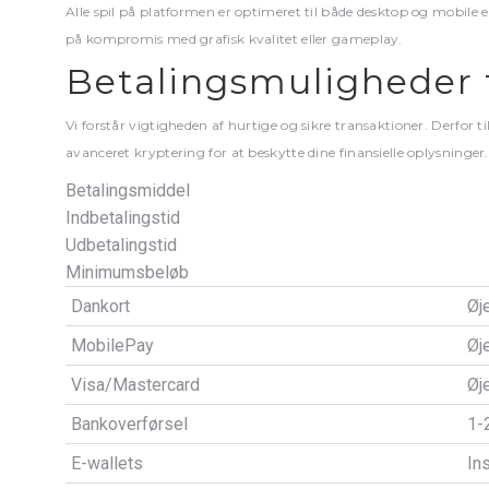
Alle spil på platformen er optimeret til både desktop og mobile e
på kompromis med grafisk kvalitet eller gameplay.
Betalingsmuligheder t
Vi forstår vigtigheden af hurtige og sikre transaktioner. Derfo
avanceret kryptering for at beskytte dine finansielle oplysninger.
Betalingsmiddel
Indbetalingstid
Udbetalingstid
Minimumsbeløb
Dankort
Øj
MobilePay
Øj
Visa/Mastercard
Øj
Bankoverførsel
1-
E-wallets
In