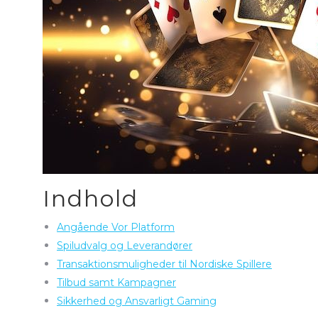
Indhold
Angående Vor Platform
Spiludvalg og Leverandører
Transaktionsmuligheder til Nordiske Spillere
Tilbud samt Kampagner
Sikkerhed og Ansvarligt Gaming