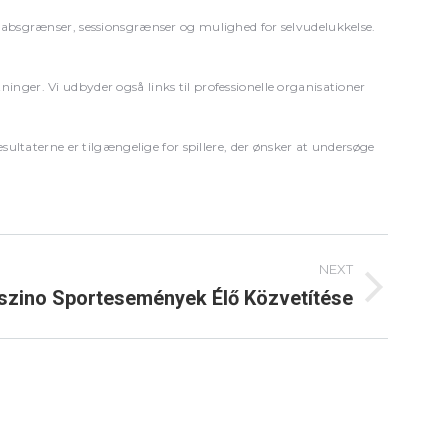
 tabsgrænser, sessionsgrænser og mulighed for selvudelukkelse.
nger. Vi udbyder også links til professionelle organisationer
sultaterne er tilgængelige for spillere, der ønsker at undersøge
NEXT
szino Sportesemények Élő Közvetítése