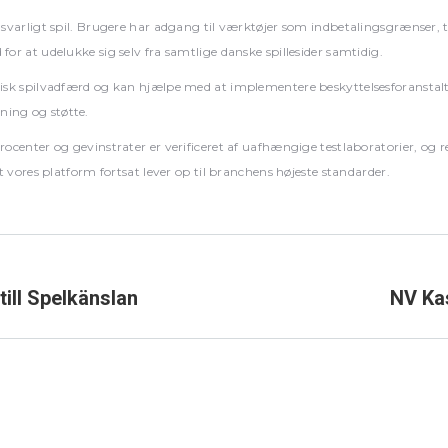
ansvarligt spil. Brugere har adgang til værktøjer som indbetalingsgrænser,
or at udelukke sig selv fra samtlige danske spillesider samtidig.
isk spilvadfærd og kan hjælpe med at implementere beskyttelsesforanstaltni
ning og støtte.
ocenter og gevinstrater er verificeret af uafhængige testlaboratorier, og re
t vores platform fortsat lever op til branchens højeste standarder.
ill Spelkänslan
NV Ka
Next
post: