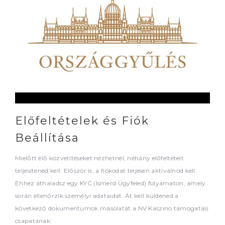
Előfeltételek és Fiók
Beállítása
Mielőtt élő közvetítéseket nézhetnél, néhány előfeltételt
teljesítened kell. Először is, a fiókodat teljesen aktiválnod kell.
Ehhez áthaladsz egy KYC (Ismerd Ügyfeled) folyamaton, amely
során ellenőrzik személyi adataidat. Át kell küldened a
következő dokumentumok másolatát a NV Kaszino támogatási
csapatának: