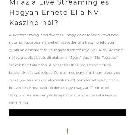
Mi az a Live Streaming és
Hogyan Érhető El a NV
Kaszino-nál?
A live streaming lehetővé teszi, hogy valós időben követhess
nyomon sporteseményeket közvetlenül a kaszinó felületén,
gyakran összekapcsolva fogadási lehetőségekkel. A NV Kaszino-
nál ez a szolgáltatás általában a “Sport” vagy “Élő Fogadás”
szekcióban található. A hozzáféréshez regisztrált fiók és
bejelentkezés szükséges. Fontos megjegyezni, hogy bizonyos
országok területi korlátozások miatt nem férhetnek hozzá a
közvetítésekhez, ezért érdemes egy magyar IP-címmel
dolgozni. Az események listája általában percekkel a kezdés
előtt frissül.