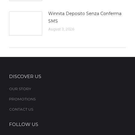
Winnita Deposito Senza Conferma
SMS
August 3, 2026
DISCOVER US
OUR STORY
PROMOTIONS
CONTACT US
FOLLOW US