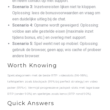
en neem contact op met support.
Scenario 3:
Inzetvereisten lijken niet te kloppen.
Oplossing: lees de bonusvoorwaarden en vraag om
een duidelijke uitleg bij de chat.
Scenario 4:
Opname wordt geweigerd. Oplossing:
voldoe aan alle gestelde eisen (maximale inzet
tijdens bonus, etc.) en overleg met support.
Scenario 5:
Spel werkt niet op mobiel. Oplossing:
gebruik de browser, geen app; wis cache of probeer
andere browser.
Worth Knowing
Spelcategorieën met de beste RTP: videoslots (96-98%),
tafelspellen zoals blackjack (99% bij perfect strategy) en video
poker (99%+). Vermijd progressieve jackpot-slots met lage base
RTP (onder 90%) en spelletjes zoals keno (RTP rond 90%).
Quick Answers