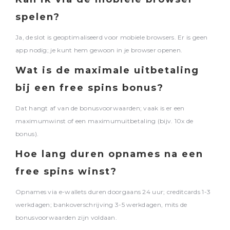
spelen?
Ja, de slot is geoptimaliseerd voor mobiele browsers. Er is geen
app nodig; je kunt hem gewoon in je browser openen.
Wat is de maximale uitbetaling
bij een free spins bonus?
Dat hangt af van de bonusvoorwaarden; vaak is er een
maximumwinst of een maximumuitbetaling (bijv. 10x de
bonus).
Hoe lang duren opnames na een
free spins winst?
Opnames via e-wallets duren doorgaans 24 uur; creditcards 1-3
werkdagen; bankoverschrijving 3-5 werkdagen, mits de
bonusvoorwaarden zijn voldaan.