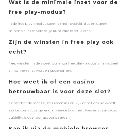
Wat is de minimale inzet voor de
free play-modus?
In de free play-modus speel je met nepgeld, dus er is geen
minimale inzet vereist; je kunt elke inzet kiezen.
Zijn de winsten in free play ook
echt?
Nee, winsten in de sweet bonanza free play-modus zijn virtueel
en kunnen niet worden opgenomen.
Hoe weet ik of een casino
betrouwbaar is voor deze slot?
Controleer de licentie, lees recensies en kijk of het casino wordt
aanbevolen door gerenommeerde bronnen. Kies een casino dat
duidelijk is over bonusvoorwaarden.
Kan ik via de mobiele browser