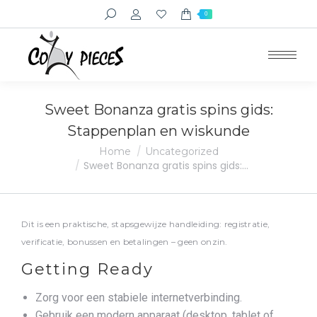
Search:
0
Sweet Bonanza gratis spins gids:
Stappenplan en wiskunde
You are here:
Home
Uncategorized
Sweet Bonanza gratis spins gids:…
Dit is een praktische, stapsgewijze handleiding: registratie,
verificatie, bonussen en betalingen – geen onzin.
Getting Ready
Zorg voor een stabiele internetverbinding.
Gebruik een modern apparaat (desktop, tablet of