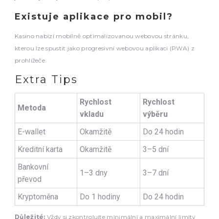
Existuje aplikace pro mobil?
Kasino nabízí mobilně optimalizovanou webovou stránku,
kterou lze spustit jako progresivní webovou aplikaci (PWA) z
prohlížeče.
Extra Tips
Rychlost
Rychlost
Metoda
vkladu
výběru
E-wallet
Okamžitě
Do 24 hodin
Kreditní karta
Okamžitě
3–5 dní
Bankovní
1–3 dny
3–7 dní
převod
Kryptoměna
Do 1 hodiny
Do 24 hodin
Důležité:
Vždy si zkontrolujte minimální a maximální limity