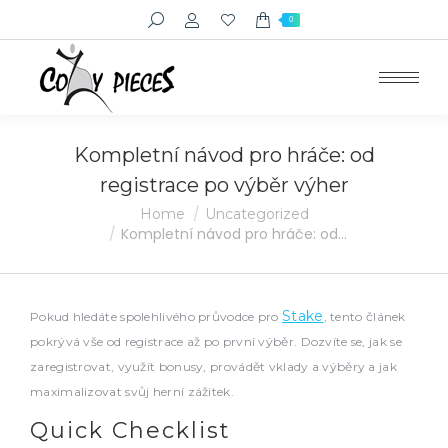
Search:
0
Kompletní návod pro hráče: od
registrace po výběr výher
You are here:
Home
Uncategorized
Kompletní návod pro hráče: od…
Stake
Pokud hledáte spolehlivého průvodce pro
, tento článek
pokrývá vše od registrace až po první výběr. Dozvíte se, jak se
zaregistrovat, využít bonusy, provádět vklady a výběry a jak
maximalizovat svůj herní zážitek.
Quick Checklist