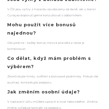
V ČR jsou výhry z hazardu osvobozeny od daně, ale u licencí
Curaçao doporučujeme konzultovat s odborníkem.
Mohu použít více bonusů
najednou?
Obvykle ne – každý bonus má svá pravidla a nelze je
kombinovat.
Co dělat, když mám problém s
výběrem?
Zkontrolujte limity, ověření a bonusové podmínky. Pokud vše
souhlasí, kontaktujte podporu.
Jak změním osobní údaje?
V nastavení účtu můžete upravit e-mail nebo telefon. Změna
jména vyžaduje kontakt na podporu.