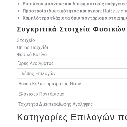
Επιπλέον μπόνους και διαφημιστικές ενέργειες
Προστασία ιδιωτικότητας και άνεση:
Παίζετε από
Χαμηλότερα ελάχιστα όρια ποντάρισμα στοιχημ
Συγκριτικά Στοιχεία Φυσικώ
Στοιχείο
Online Παιχνίδι
Φυσικό Καζίνο
Ώρες Ανοίγματος
Πλήθος Επιλογών
Bonus Καλωσορίσματος Νέων
Ελάχιστο Ποντάρισμα
Ταχύτητα Διεκπεραίωσης Ανάληψης
Κατηγορίες Επιλογών π