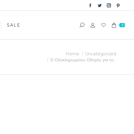
Facebook
Twitter
Instagram
Pinter
SALE
Search:
0
page
page
page
page
opens
opens
opens
opens
SALE
Search:
0
in
in
in
in
new
new
new
new
window
window
window
windo
You are here:
Home
Uncategorized
Ο Ολοκληρωμένος Οδηγός για το…