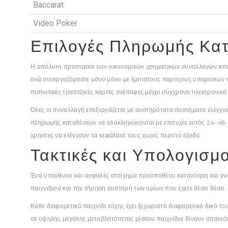
Baccarat
Video Poker
Επιλογές Πληρωμής Κα
Η απόλυτη προστασία των οικονομικών χρηματικών συναλλαγών απο
ενώ συνεργαζόμαστε μόνο μόνο με έμπιστους παρόχους υπηρεσιών π
πιστωτικές τραπεζικές κάρτες ανέπαφες μέχρι σύγχρονα ηλεκτρονικά
Όλες οι συναλλαγή επεξεργάζεται με αυστηρότατα συστήματα ελέγχο
πληρωμής καταθέσεων να ολοκληρώνονται με επιτυχία εντός 24-48 ω
χρήστες να ελέγχουν τα κεφάλαιά τους χωρίς περιττό έξοδα.
Τακτικές και Υπολογισμο
Ένα υπεύθυνο και ασφαλές στοίχημα προϋποθέτει κατανόηση και γν
παιχνιδιού και την τήρηση αυστηρή των ορίων που έχετε θέσει θέσει
Κάθε διαφορετικό παιχνίδι τύχης έχει ξεχωριστό διαφορετικό δικό τ
τα υψηλής μεγάλης μεταβλητότητας ρίσκου παιχνίδια δίνουν σπανιό