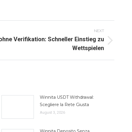
NEXT
hne Verifikation: Schneller Einstieg zu
Wettspielen
Winnita USDT Withdrawal:
Scegliere la Rete Giusta
August 3, 2026
Winnita Deposito Senza