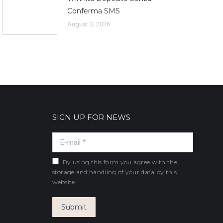
Conferma SMS
August 3, 2026
SIGN UP FOR NEWS
E-mail *
By using this form you agree with the
storage and handling of your data by this
website.
Submit