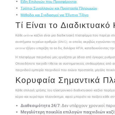
Είδη Επιλογών που Προσφέρονται
Τρόποι Συναλλαγών και Προστασία Πληρωμών
Μέθοδοι και Σχεδιασμοί για Έξυπνο Τζόγο
Τί Είναι το Διαδικτυακό
Κάθε online καζίνο είναι μια διαδικτυακή πλατφόρμα που παρέχει στ
συστήματα τυχαίων αριθμών (RNG), οι οποίες ακριβώς εγγυώνται τη
online τζόγου υπερέβη τα 66 δις δολάρια ΗΠΑ, καταδεικνύοντας τη
Η πλατφόρμα παιχνιδιού μας εργάζεται με άδεια από έγκυρες ρυθμι
Οποιοδήποτε παιχνίδι τίθεται σε συστηματικούς επιθεωρήσεις από αν
παιχνιδιού εμπειρία παιχνιδιού που ενώνει προστασία, μεγάλη ποικιλί
Κορυφαία Σημαντικά Πλ
Κάθε επιλογή χρήσης του ηλεκτρονικού διαδικτυακού καζίνο παρέχει
κύριο και κυριότερο πλεονέκτημα, αφού μπορείτε να παίξετε κάθε στ
Διαθεσιμότητα 24/7:
Δεν υπάρχουν χρονικοί περι
Μεγαλύτερη ποικιλία επιλογών παιχνιδιών καζί