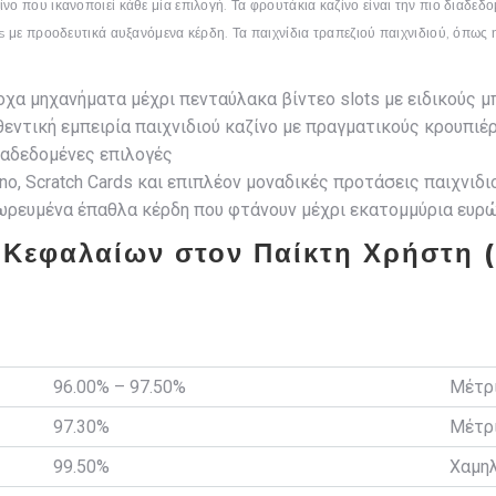
ο που ικανοποιεί κάθε μία επιλογή. Τα φρουτάκια καζίνο είναι την πιο διαδεδο
s με προοδευτικά αυξανόμενα κέρδη. Τα παιχνίδια τραπεζιού παιχνιδιού, όπως 
χα μηχανήματα μέχρι πενταύλακα βίντεο slots με ειδικούς μ
εντική εμπειρία παιχνιδιού καζίνο με πραγματικούς κρουπιέ
διαδεδομένες επιλογές
no, Scratch Cards και επιπλέον μοναδικές προτάσεις παιχνιδι
ωρευμένα έπαθλα κέρδη που φτάνουν μέχρι εκατομμύρια ευρ
Κεφαλαίων στον Παίκτη Χρήστη 
96.00% – 97.50%
Μέτρ
97.30%
Μέτρ
99.50%
Χαμη