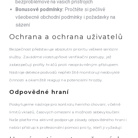
bezproblémově na vašich přístrojích
Bonusové podmínky:
Pročtěte si pečlivě
všeobecné obchodní podmínky i požadavky na
sázení
Ochrana a ochrana uživatelů
Bezpečnost představuje absolutní prioritu veškeré seriózní
služby. Zavádíme vícestupňové verifikační postupy, jež
zabezpečují profily hráčů proti neoprávněným přístupem.
Nástroje detekce podvodů nepřetržitě monitorují neobvyklé
činnosti a okamžitě reagují na potenciální hrozby.
Odpovědné hraní
Poskytujeme nástroje pro kontrolu herního chování, včetně
limitů vkladů, časových omezení a možnosti sebevyloučení.
Naše platforma aktivně podporuje zásady odpovědného hraní i
nabízí přístup k profesionální pomoci pro ty, kteří ji vyžadují.