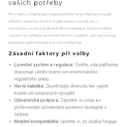
vašich potřeby
Při výběru vhodné gamingové platformy je třeba promyslet
několik zásadních kritérií. Podle studie z Univerzity v
Hamburku využívá približně 26% evropských hráčů mobilní
zařízení pro přístup ke online herním službám, což zdůrazňuje
důležitost optimalizace pro různá přístroje.
Zásadní faktory při volby
Licenční systém a regulace:
Ověřte, zda platforma
disponuje validní licencí od renomovaného
regulačního úřadu
Herní nabídka:
Zkontrolujte diverzitu her i jejich
kvalitu od uznávaných vývojářů
Uživatelská podpora:
Zajistěte si vstup ke
profesionální uživatelské asistenci dostupné v
češtině
Mobilní kompatibilita:
Ujistěte si, že služba funguje