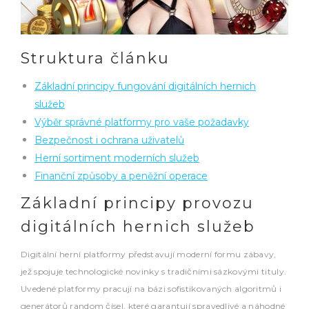
Struktura článku
Základní principy fungování digitálních hernich
služeb
Výběr správné platformy pro vaše požadavky
Bezpečnost i ochrana uživatelů
Herní sortiment moderních služeb
Finanční způsoby a peněžní operace
Základní principy provozu
digitálních hernich služeb
Digitální herní platformy představují moderní formu zábavy,
jež spojuje technologické novinky s tradičními sázkovými tituly.
Uvedené platformy pracují na bázi sofistikovaných algoritmů i
generátorů random čísel, které garantují spravedlivé a náhodné