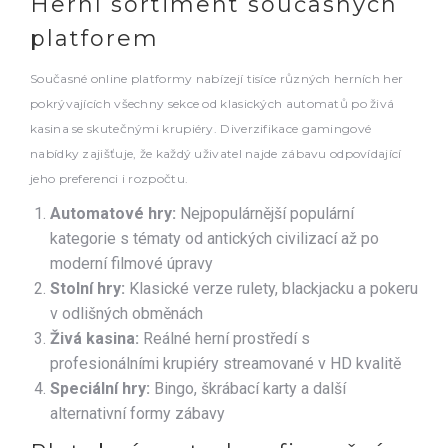
Herní sortiment současných
platforem
Současné online platformy nabízejí tisíce různých herních her
pokrývajících všechny sekce od klasických automatů po živá
kasina se skutečnými krupiéry. Diverzifikace gamingové
nabídky zajišťuje, že každý uživatel najde zábavu odpovídající
jeho preferenci i rozpočtu.
Automatové hry:
Nejpopulárnější populární
kategorie s tématy od antických civilizací až po
moderní filmové úpravy
Stolní hry:
Klasické verze rulety, blackjacku a pokeru
v odlišných obměnách
Živá kasina:
Reálné herní prostředí s
profesionálními krupiéry streamované v HD kvalitě
Speciální hry:
Bingo, škrábací karty a další
alternativní formy zábavy