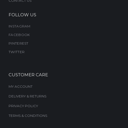
CONTACT US
FOLLOW US
INSTAGRAM
FACEBOOK
PINTEREST
TWITTER
CUSTOMER CARE
MY ACCOUNT
DELIVERY & RETURNS
PRIVACY POLICY
TERMS & CONDITIONS