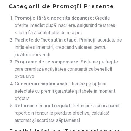
Categorii de Promoții Prezente
Promoție fără a necesita depunere:
Credite
oferite imediat după înscriere, asigurând testarea
sitului fără contribuție de început
Pachete de început în etape:
Promoții acordate pe
inițialele alimentări, crescând valoarea pentru
jucătorii noi veniți
Programe de recompensare:
Sisteme pe trepte
care premiază activitatea constantă cu beneficii
exclusive
Concursuri săptămânale:
Turnee pe opțiuni
selectate cu premii garantate și tabele în moment
efectiv
Returnare în mod regulat:
Returnare a unui anumit
raport din fondurile pierdute efective, calculată
automat și acordată săptămânal