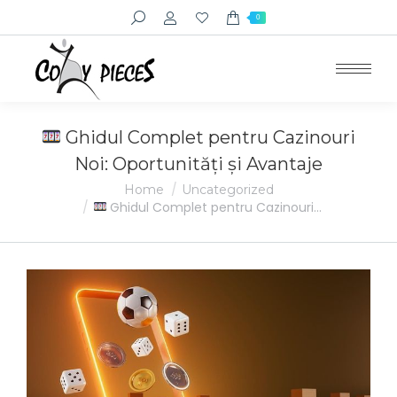
Search:
0
Ghidul Complet pentru Cazinouri
Noi: Oportunități și Avantaje
You are here:
Home
Uncategorized
Ghidul Complet pentru Cazinouri…