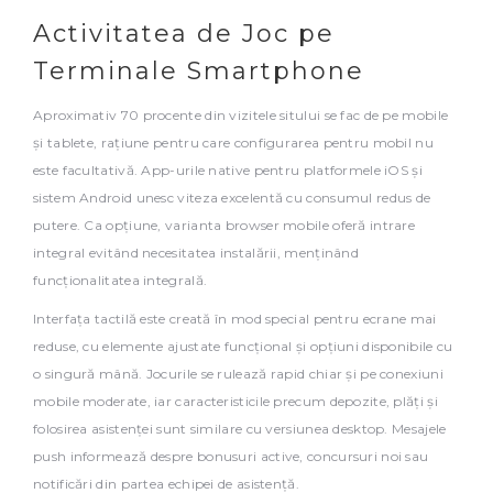
Activitatea de Joc pe
Terminale Smartphone
Aproximativ 70 procente din vizitele sitului se fac de pe mobile
și tablete, rațiune pentru care configurarea pentru mobil nu
este facultativă. App-urile native pentru platformele iOS și
sistem Android unesc viteza excelentă cu consumul redus de
putere. Ca opțiune, varianta browser mobile oferă intrare
integral evitând necesitatea instalării, menținând
funcționalitatea integrală.
Interfața tactilă este creată în mod special pentru ecrane mai
reduse, cu elemente ajustate funcțional și opțiuni disponibile cu
o singură mână. Jocurile se rulează rapid chiar și pe conexiuni
mobile moderate, iar caracteristicile precum depozite, plăți și
folosirea asistenței sunt similare cu versiunea desktop. Mesajele
push informează despre bonusuri active, concursuri noi sau
notificări din partea echipei de asistență.