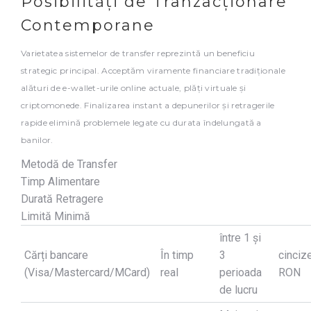
Posibilități de Tranzacționare
Contemporane
Varietatea sistemelor de transfer reprezintă un beneficiu
strategic principal. Acceptăm viramente financiare tradiționale
alături de e-wallet-urile online actuale, plăți virtuale și
criptomonede. Finalizarea instant a depunerilor și retragerile
rapide elimină problemele legate cu durata îndelungată a
banilor.
Metodă de Transfer
Timp Alimentare
Durată Retragere
Limită Minimă
între 1 și
Cărți bancare
În timp
3
cinciz
(Visa/Mastercard/MCard)
real
perioada
RON
de lucru