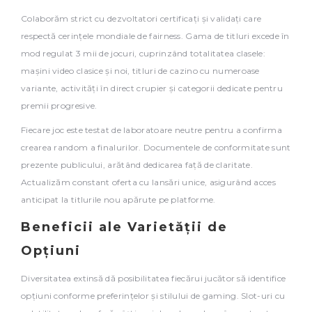
Colaborăm strict cu dezvoltatori certificați și validați care
respectă cerințele mondiale de fairness. Gama de titluri excede în
mod regulat 3 mii de jocuri, cuprinzând totalitatea clasele:
mașini video clasice și noi, titluri de cazino cu numeroase
variante, activități în direct crupier și categorii dedicate pentru
premii progresive.
Fiecare joc este testat de laboratoare neutre pentru a confirma
crearea random a finalurilor. Documentele de conformitate sunt
prezente publicului, arătând dedicarea față de claritate.
Actualizăm constant oferta cu lansări unice, asigurând acces
anticipat la titlurile nou apărute pe platforme.
Beneficii ale Varietății de
Opțiuni
Diversitatea extinsă dă posibilitatea fiecărui jucător să identifice
opțiuni conforme preferințelor și stilului de gaming. Slot-uri cu