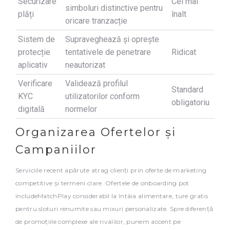
Securizare
Cel mai
simboluri distinctive pentru
plăți
înalt
oricare tranzacție
Sistem de
Supraveghează și oprește
protecție
tentativele de penetrare
Ridicat
aplicativ
neautorizat
Verificare
Validează profilul
Standard
KYC
utilizatorilor conform
obligatoriu
digitală
normelor
Organizarea Ofertelor și
Campaniilor
Serviciile recent apărute atrag clienți prin oferte de marketing
competitive și termeni clare. Ofertele de onboarding pot
includeMatchPlay considerabil la întâia alimentare, ture gratis
pentru sloturi renumite sau mixuri personalizate. Spre diferență
de promoțiile complexe ale rivalilor, punem accent pe