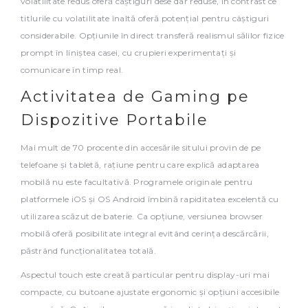
volatilitate redus oferă câștiguri dese dar reduse, în contrast ce
titlurile cu volatilitate înaltă oferă potențial pentru câștiguri
considerabile. Opțiunile în direct transferă realismul sălilor fizice
prompt în liniștea casei, cu crupieri experimentați și
comunicare în timp real.
Activitatea de Gaming pe
Dispozitive Portabile
Mai mult de 70 procente din accesările sitului provin de pe
telefoane și tabletă, rațiune pentru care explică adaptarea
mobilă nu este facultativă. Programele originale pentru
platformele iOS și OS Android îmbină rapiditatea excelentă cu
utilizarea scăzut de baterie. Ca opțiune, versiunea browser
mobilă oferă posibilitate integral evitând cerința descărcării,
păstrând funcționalitatea totală.
Aspectul touch este creată particular pentru display-uri mai
compacte, cu butoane ajustate ergonomic și opțiuni accesibile