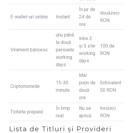
În jur de
douăzeci
E-wallet-uri online
Instant
24 de
RON
ore
unu până
între 2
la două
și 5 zile
100 de
Virament băncesc
perioade
working
RON
working
days
days
Mai
15-30
puțin de
Echivalent
Criptomonede
minute
două
50 RON
ore
În timp
Nu se
treizeci
Tichete prepaid
real
aplică
RON
Lista de Titluri și Provideri