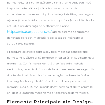
permanent, iar siturile apărute ultima vreme aduc schimbări
importante în trăirea jucătorilor. Acestor locuri de
entertainment se remarcă prin interfețe intuitive, parcurgere
ușoară și caracteristici personalizate preferințelor utilizatorilor
actuali. Spre diferență de platformele clasice,
https://nicusorpaduraru.ro/
aplică sisteme de supremă
generație care optimizează rapiditatea de încărcare și
cursivitatea sesiunii.
Procedura de creare cont a devine simplificat considerabil,
permițând jucătorilor să formeze înregistrări în sub scurt de 3
momente. Confirmarea identității se face prin metode
electronice, reducând timpul de întârziere pentru retrageri. Un
studiu efectuat de authoritatea de reglementare din Malta
Gaming Authority atestă că platformele noi procesează
retragerile cu 40% mai repede decât acestea etablite acum 10
ani de zile, datorită mecanismelor electronice de verificare.
Elemente Principale ale Design-