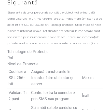
Siguranță
Siguranța datelor personale constituie obiectivul principală
pentru serviciile ultima vreme lansate. Implementăm standarde
de criptare SSL cu 256 de biți, același protocol utilizat de băncile
bancare internaționale. Totalitatea transferurile monetare sunt
securizate prin numeroase nivele de securitate, iar informațiile
private sunt stocate pe sisteme rezervate cu acces restricționat.
Tehnologie de Protecție
Rol
Nivel de Protecție
Codificare
Asigură transferurile în
SSL 256-
transfer între utilizator și
Maxim
bit
server
Validare în
Control extra la conectare
Înalt
2 pași
prin SMS sau program
Schimbă datele cardului cu