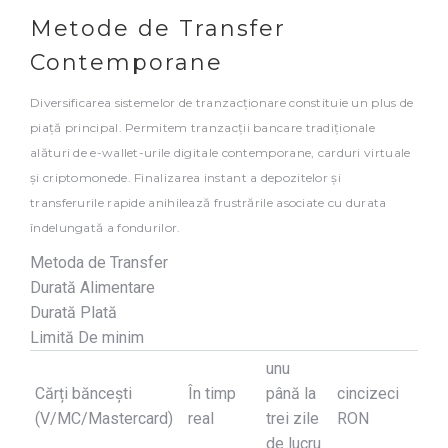
Metode de Transfer
Contemporane
Diversificarea sistemelor de tranzacționare constituie un plus de
piață principal. Permitem tranzacții bancare tradiționale
alături de e-wallet-urile digitale contemporane, carduri virtuale
și criptomonede. Finalizarea instant a depozitelor și
transferurile rapide anihilează frustrările asociate cu durata
îndelungată a fondurilor.
Metoda de Transfer
Durată Alimentare
Durată Plată
Limită De minim
unu
Cărți băncești
În timp
până la
cincizeci
(V/MC/Mastercard)
real
trei zile
RON
de lucru