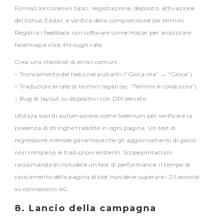
Fornisci loro scenari tipici: registrazione, deposito, attivazione
del bonus Easter, e verifica della comprensione dei termini.
Registra i feedback con software come Hotjar per analizzare
heatmap e click‑through rate.
Crea una checklist di errori comuni:
– Troncamento del testo nei pulsanti (“Gioca ora” → “Gioca”)
– Traduzioni errate di termini legali (es. “Termini e condizioni”)
– Bug di layout su dispositivi con DPI elevato
Utilizza tool di automazione come Selenium per verificare la
presenza di stringhe tradotte in ogni pagina. Un test di
regressione mensile garantisce che gli aggiornamenti di gioco
non rompano le traduzioni esistenti. Scopejointaction
raccomanda di includere un test di performance: il tempo di
caricamento della pagina di slot non deve superare i 2,5 secondi
su connessioni 4G.
8. Lancio della campagna