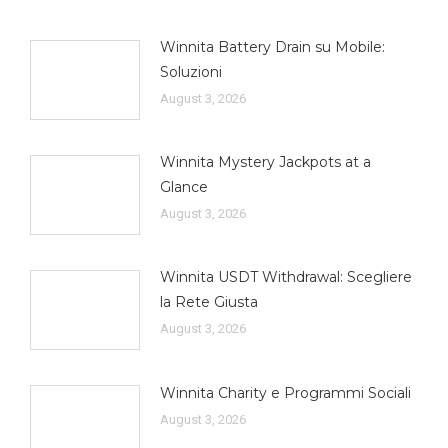
Winnita Battery Drain su Mobile:
Soluzioni
August 3, 2026
Winnita Mystery Jackpots at a
Glance
August 3, 2026
Winnita USDT Withdrawal: Scegliere
la Rete Giusta
August 3, 2026
Winnita Charity e Programmi Sociali
August 3, 2026