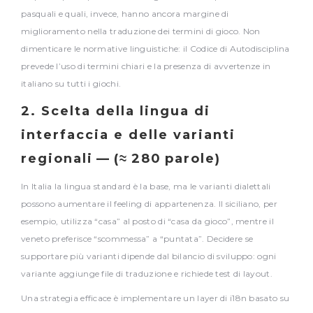
pasquali e quali, invece, hanno ancora margine di
miglioramento nella traduzione dei termini di gioco. Non
dimenticare le normative linguistiche: il Codice di Autodisciplina
prevede l’uso di termini chiari e la presenza di avvertenze in
italiano su tutti i giochi.
2. Scelta della lingua di
interfaccia e delle varianti
regionali — (≈ 280 parole)
In Italia la lingua standard è la base, ma le varianti dialettali
possono aumentare il feeling di appartenenza. Il siciliano, per
esempio, utilizza “casa” al posto di “casa da gioco”, mentre il
veneto preferisce “scommessa” a “puntata”. Decidere se
supportare più varianti dipende dal bilancio di sviluppo: ogni
variante aggiunge file di traduzione e richiede test di layout.
Una strategia efficace è implementare un layer di i18n basato su