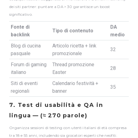
dei siti partner: puntare a DA > 30 garantisce un boost
significativo.
Fonte di
DA
Tipo di contenuto
backlink
medio
Blog di cucina
Articolo ricetta + link
32
pasquale
promozionale
Forum di gaming
Thread promozione
28
italiano
Easter
Siti di eventi
Calendario festività +
35
regionali
banner
7. Test di usabilità e QA in
lingua — (≈ 270 parole)
Organizza sessioni di testing con utenti italiani di età compresa
tra 18 e 55 anni, includendo sia giocatori esperti che neofiti.