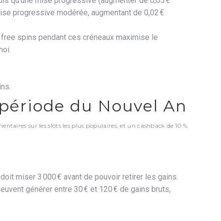
tandis qu’une mise progressive (augmenter de 0,05 €
 mise progressive modérée, augmentant de 0,02 €
es free spins pendant ces créneaux maximise le
noi.
ins.
 période du Nouvel An
ntaires sur les slots les plus populaires, et un cashback de 10 %
oit miser 3 000 € avant de pouvoir retirer les gains.
peuvent générer entre 30 € et 120 € de gains bruts,