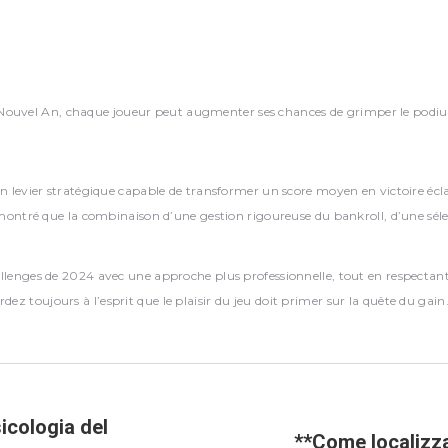
Nouvel An, chaque joueur peut augmenter ses chances de grimper le podi
un levier stratégique capable de transformer un score moyen en victoire éclat
é que la combinaison d’une gestion rigoureuse du bankroll, d’une sélectio
allenges de 2024 avec une approche plus professionnelle, tout en respectant
z toujours à l’esprit que le plaisir du jeu doit primer sur la quête du gain
sicologia del
**Come localizza