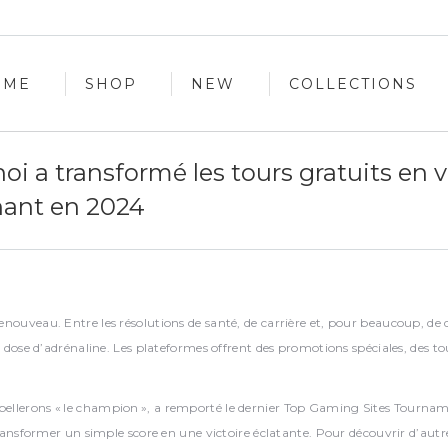
OME
SHOP
NEW
COLLECTIONS
OME
SHOP
NEW
COLLECTIONS
a transformé les tours gratuits en v
nant en 2024
nouveau. Entre les résolutions de santé, de carrière et, pour beaucoup, de d
d’adrénaline. Les plateformes offrent des promotions spéciales, des tourn
pellerons « le champion », a remporté le dernier Top Gaming Sites Tournam
transformer un simple score en une victoire éclatante. Pour découvrir d’autres 