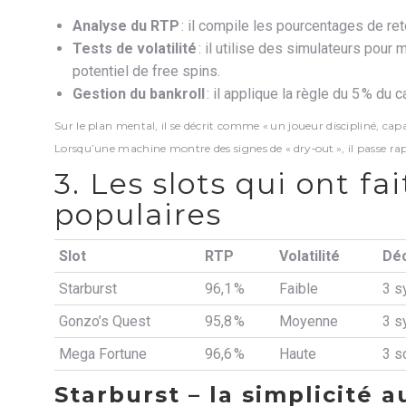
Analyse du RTP
: il compile les pourcentages de ret
Tests de volatilité
: il utilise des simulateurs pour 
potentiel de free spins.
Gestion du bankroll
: il applique la règle du 5 % du
Sur le plan mental, il se décrit comme « un joueur discipliné, capa
Lorsqu’une machine montre des signes de « dry‑out », il passe rapi
3. Les slots qui ont fa
populaires
Slot
RTP
Volatilité
Déc
Starburst
96,1 %
Faible
3 s
Gonzo’s Quest
95,8 %
Moyenne
3 s
Mega Fortune
96,6 %
Haute
3 s
Starburst – la simplicité a