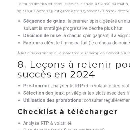
Le round décisif s’est déroulé lors de la finale, à 02 h30 du mat
spins sur Gonzo’s Quest grâce à trois symboles « Gonzo » obtenus s
Séquence de gains
: le premier spin a généré un mul
suivant la stratégie progressive décrite plus haut.
Décision de mise
: à chaque spin gagnant, il a augme
Facteurs clés
: le timing parfait (le créneau de poin
À la fin du dernier spin, le score total du champion s’élevait à 1
8. Leçons à retenir po
succès en 2024
Pré‑tournoi
: analyser le RTP et la volatilité des s
Sélection des jeux
: privilégier les slots avec des 
Utilisation des promotions
: consulter régulièreme
Checklist à télécharger
Analyse RTP & volatilité