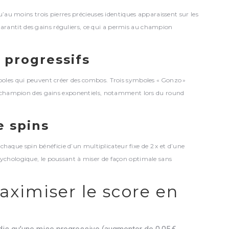
’au moins trois pierres précieuses identiques apparaissent sur les
 garantit des gains réguliers, ce qui a permis au champion
 progressifs
boles qui peuvent créer des combos. Trois symboles « Gonzo »
au champion des gains exponentiels, notamment lors du round
e spins
chaque spin bénéficie d’un multiplicateur fixe de 2 x et d’une
 psychologique, le poussant à miser de façon optimale sans
aximiser le score en