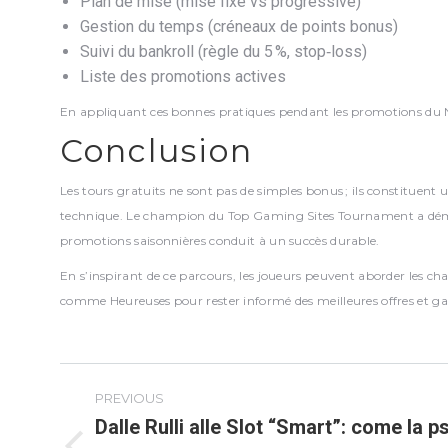
Plan de mise (mise fixe vs progressive)
Gestion du temps (créneaux de points bonus)
Suivi du bankroll (règle du 5 %, stop‑loss)
Liste des promotions actives
En appliquant ces bonnes pratiques pendant les promotions du 
Conclusion
Les tours gratuits ne sont pas de simples bonus ; ils constituent 
technique. Le champion du Top Gaming Sites Tournament a démontr
promotions saisonnières conduit à un succès durable.
En s’inspirant de ce parcours, les joueurs peuvent aborder les ch
comme Heureuses pour rester informé des meilleures offres et garde
Post
PREVIOUS
navigation
Dalle Rulli alle Slot “Smart”: come la p