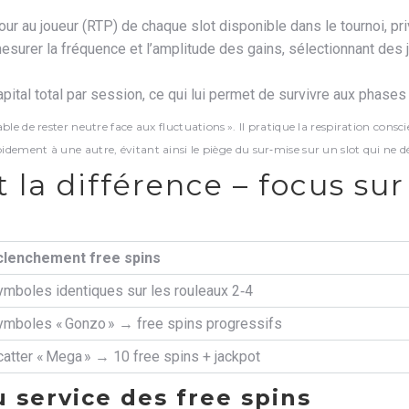
our au joueur (RTP) de chaque slot disponible dans le tournoi, pri
mesurer la fréquence et l’amplitude des gains, sélectionnant des 
 capital total par session, ce qui lui permet de survivre aux phas
ble de rester neutre face aux fluctuations ». Il pratique la respiration cons
dement à une autre, évitant ainsi le piège du sur‑mise sur un slot qui ne dél
it la différence – focus s
lenchement free spins
ymboles identiques sur les rouleaux 2‑4
ymboles « Gonzo » → free spins progressifs
catter « Mega » → 10 free spins + jackpot
u service des free spins