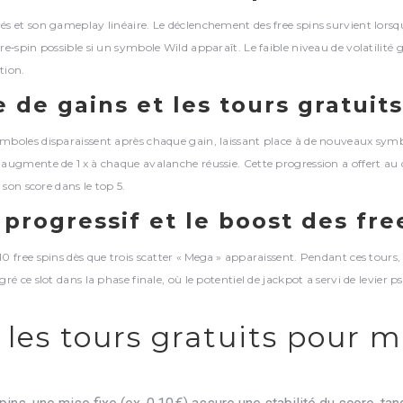
s et son gameplay linéaire. Le déclenchement des free spins survient lorsqu
re‑spin possible si un symbole Wild apparaît. Le faible niveau de volatilité
tion.
 de gains et les tours gratuits
ymboles disparaissent après chaque gain, laissant place à de nouveaux sym
t augmente de 1 x à chaque avalanche réussie. Cette progression a offert 
 son score dans le top 5.
progressif et le boost des fre
 free spins dès que trois scatter « Mega » apparaissent. Pendant ces tours, 
ré ce slot dans la phase finale, où le potentiel de jackpot a servi de levier
les tours gratuits pour m