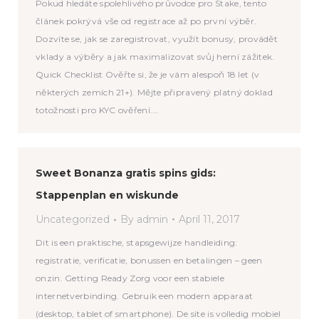
Pokud hledáte spolehlivého průvodce pro Stake, tento
článek pokrývá vše od registrace až po první výběr.
Dozvíte se, jak se zaregistrovat, využít bonusy, provádět
vklady a výběry a jak maximalizovat svůj herní zážitek.
Quick Checklist Ověřte si, že je vám alespoň 18 let (v
některých zemích 21+). Mějte připravený platný doklad
totožnosti pro KYC ověření.…
Sweet Bonanza gratis spins gids:
Stappenplan en wiskunde
Uncategorized
By
admin
April 11, 2017
Dit is een praktische, stapsgewijze handleiding:
registratie, verificatie, bonussen en betalingen – geen
onzin. Getting Ready Zorg voor een stabiele
internetverbinding. Gebruik een modern apparaat
(desktop, tablet of smartphone). De site is volledig mobiel