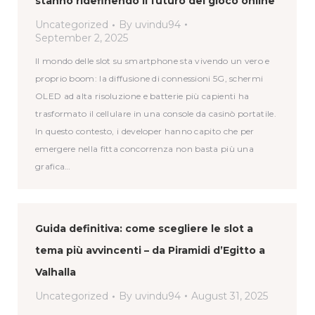
stanno ridefinendo il futuro del gioco online
Uncategorized
By
uvindu94
September 2, 2025
Il mondo delle slot su smartphone sta vivendo un vero e
proprio boom: la diffusione di connessioni 5G, schermi
OLED ad alta risoluzione e batterie più capienti ha
trasformato il cellulare in una console da casinò portatile.
In questo contesto, i developer hanno capito che per
emergere nella fitta concorrenza non basta più una
grafica…
Guida definitiva: come scegliere le slot a
tema più avvincenti – da Piramidi d’Egitto a
Valhalla
Uncategorized
By
uvindu94
August 31, 2025