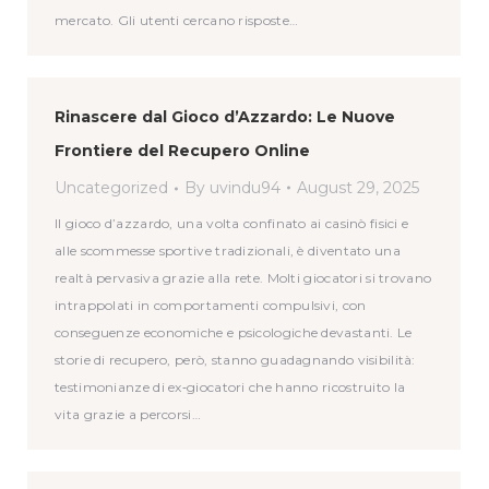
mercato. Gli utenti cercano risposte…
Rinascere dal Gioco d’Azzardo: Le Nuove
Frontiere del Recupero Online
Uncategorized
By
uvindu94
August 29, 2025
Il gioco d’azzardo, una volta confinato ai casinò fisici e
alle scommesse sportive tradizionali, è diventato una
realtà pervasiva grazie alla rete. Molti giocatori si trovano
intrappolati in comportamenti compulsivi, con
conseguenze economiche e psicologiche devastanti. Le
storie di recupero, però, stanno guadagnando visibilità:
testimonianze di ex‑giocatori che hanno ricostruito la
vita grazie a percorsi…