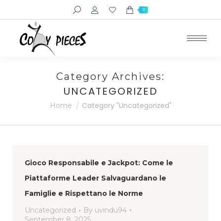
Search:
0
Category Archives:
UNCATEGORIZED
You are here:
Category "Uncategorized"
Home
Gioco Responsabile e Jackpot: Come le
Piattaforme Leader Salvaguardano le
Famiglie e Rispettano le Norme
Uncategorized
By
uvindu94
September 8, 2025