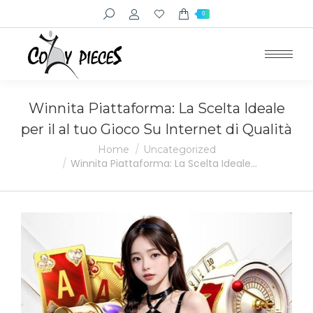
Search:
0
Winnita Piattaforma: La Scelta Ideale
per il al tuo Gioco Su Internet di Qualità
You are here:
Home
Uncategorized
Winnita Piattaforma: La Scelta Ideale…