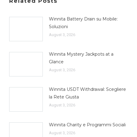
Related Posts
Winnita Battery Drain su Mobile:
Soluzioni
August 3, 2026
Winnita Mystery Jackpots at a
Glance
August 3, 2026
Winnita USDT Withdrawal: Scegliere
la Rete Giusta
August 3, 2026
Winnita Charity e Programmi Sociali
August 3, 2026