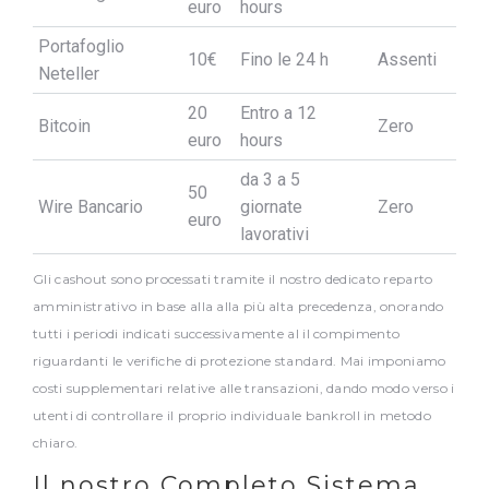
euro
hours
Portafoglio
10€
Fino le 24 h
Assenti
Neteller
20
Entro a 12
Bitcoin
Zero
euro
hours
da 3 a 5
50
Wire Bancario
giornate
Zero
euro
lavorativi
Gli cashout sono processati tramite il nostro dedicato reparto
amministrativo in base alla alla più alta precedenza, onorando
tutti i periodi indicati successivamente al il compimento
riguardanti le verifiche di protezione standard. Mai imponiamo
costi supplementari relative alle transazioni, dando modo verso i
utenti di controllare il proprio individuale bankroll in metodo
chiaro.
Il nostro Completo Sistema