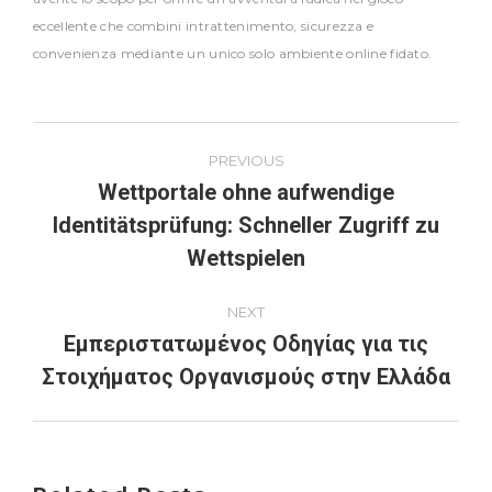
eccellente che combini intrattenimento, sicurezza e
convenienza mediante un unico solo ambiente online fidato.
Post
PREVIOUS
navigation
Wettportale ohne aufwendige
Identitätsprüfung: Schneller Zugriff zu
Previous
post:
Wettspielen
NEXT
Εμπεριστατωμένος Οδηγίας για τις
Next
Στοιχήματος Οργανισμούς στην Ελλάδα
post: