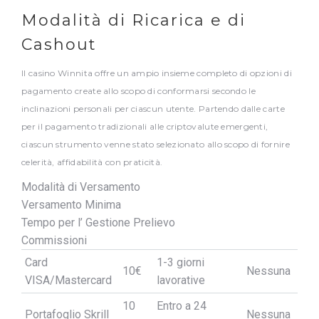
Modalità di Ricarica e di
Cashout
Il casino Winnita offre un ampio insieme completo di opzioni di
pagamento create allo scopo di conformarsi secondo le
inclinazioni personali per ciascun utente. Partendo dalle carte
per il pagamento tradizionali alle criptovalute emergenti,
ciascun strumento venne stato selezionato allo scopo di fornire
celerità, affidabilità con praticità.
Modalità di Versamento
Versamento Minima
Tempo per l’ Gestione Prelievo
Commissioni
Card
1-3 giorni
10€
Nessuna
VISA/Mastercard
lavorative
10
Entro a 24
Portafoglio Skrill
Nessuna