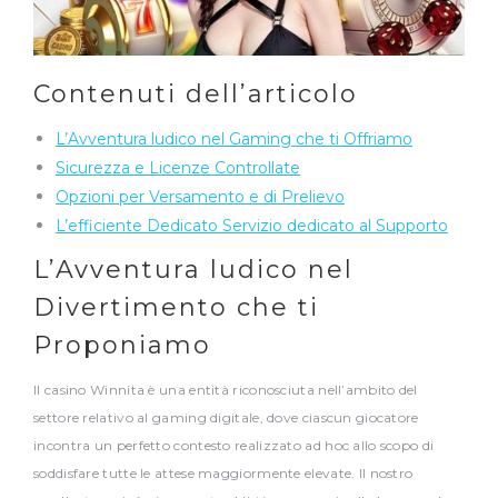
Contenuti dell’articolo
L’Avventura ludico nel Gaming che ti Offriamo
Sicurezza e Licenze Controllate
Opzioni per Versamento e di Prelievo
L’efficiente Dedicato Servizio dedicato al Supporto
L’Avventura ludico nel
Divertimento che ti
Proponiamo
Il casino Winnita è una entità riconosciuta nell’ambito del
settore relativo al gaming digitale, dove ciascun giocatore
incontra un perfetto contesto realizzato ad hoc allo scopo di
soddisfare tutte le attese maggiormente elevate. Il nostro