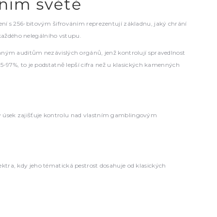
dním světě
í s 256-bitovým šifrováním reprezentují základnu, jaký chrání
 každého nelegálního vstupu.
aným auditům nezávislých orgánů, jenž kontrolují spravedlnost
-97%, to je podstatně lepší cifra než u klasických kamenných
 úsek zajišťuje kontrolu nad vlastním gamblingovým
ra, kdy jeho tématická pestrost dosahuje od klasických