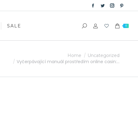
Facebook
Twitter
Instagram
Pinter
SALE
Search:
0
page
page
page
page
opens
opens
opens
opens
SALE
Search:
0
in
in
in
in
new
new
new
new
window
window
window
windo
u are here:
Home
Uncategorized
Vyčerpávající manuál prostředím online casin:…