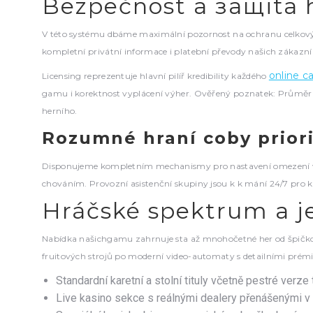
Bezpečnost a защita 
V této systému dbáme maximální pozornost na ochranu celkovýc
kompletní privátní informace i platební převody našich zákazní
online c
Licensing reprezentuje hlavní pilíř kredibility každého
gamu i korektnost vyplácení výher. Ověřený poznatek: Průměrná 
herního.
Rozumné hraní coby prior
Disponujeme kompletním mechanismy pro nastavení omezení vno
chováním. Provozní asistenční skupiny jsou k k mání 24/7 pr
Hráčské spektrum a je
Nabídka našichgamu zahrnuje sta až mnohočetné her od špičkov
fruitových strojů po moderní video-automaty s detailními prém
Standardní karetní a stolní tituly včetně pestré verze
Live kasino sekce s reálnými dealery přenášenými v