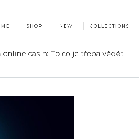
OME
SHOP
NEW
COLLECTIONS
OME
SHOP
NEW
COLLECTIONS
online casin: To co je třeba vědět
Yo