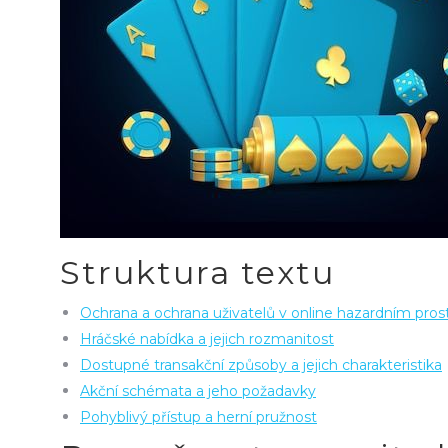
Struktura textu
Ochrana a ochrana uživatelů v online hazardním pros
Hráčské nabídka a jejich rozmanitost
Dostupné transakční způsoby a jejich charakteristika
Akční schémata a jeho požadavky
Pohyblivý přístup a herní pružnost