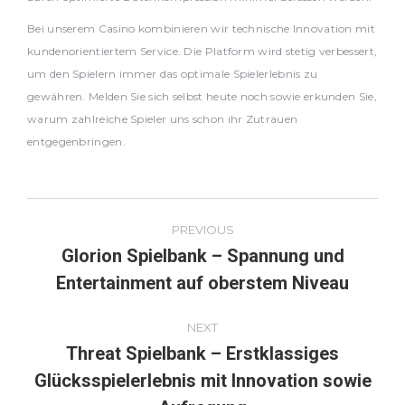
Bei unserem Casino kombinieren wir technische Innovation mit
kundenorientiertem Service. Die Platform wird stetig verbessert,
um den Spielern immer das optimale Spielerlebnis zu
gewähren. Melden Sie sich selbst heute noch sowie erkunden Sie,
warum zahlreiche Spieler uns schon ihr Zutrauen
entgegenbringen.
Post
PREVIOUS
navigation
Glorion Spielbank – Spannung und
Previous
Entertainment auf oberstem Niveau
post:
NEXT
Threat Spielbank – Erstklassiges
Glücksspielerlebnis mit Innovation sowie
Next
post: