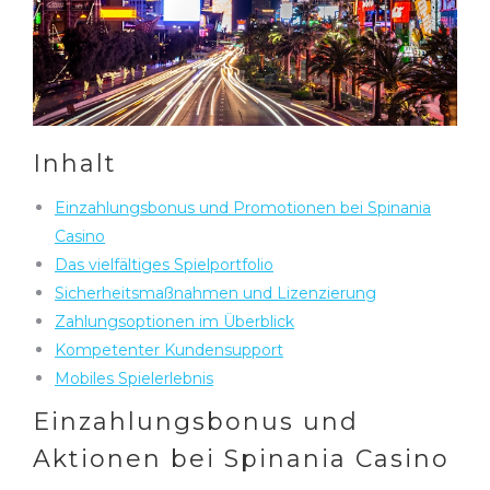
Inhalt
Einzahlungsbonus und Promotionen bei Spinania
Casino
Das vielfältiges Spielportfolio
Sicherheitsmaßnahmen und Lizenzierung
Zahlungsoptionen im Überblick
Kompetenter Kundensupport
Mobiles Spielerlebnis
Einzahlungsbonus und
Aktionen bei Spinania Casino