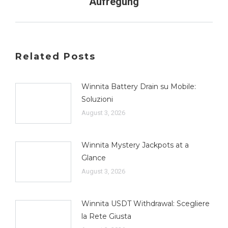
Aufregung
Related Posts
Winnita Battery Drain su Mobile:
Soluzioni
August 3, 2026
Winnita Mystery Jackpots at a
Glance
August 3, 2026
Winnita USDT Withdrawal: Scegliere
la Rete Giusta