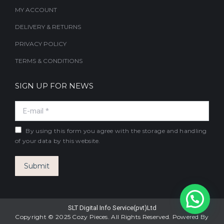
MY ACCOUNT
DELIVERY & RETURNS
PRIVACY POLICY
TERMS & CONDITIONS
SIGN UP FOR NEWS
E-mail *
By using this form you agree with the storage and handling
of your data by this website.
Submit
SLT Digital Info Service(pvt)Ltd
Copyright © 2025 Cozy Pieces. All Rights Reserved. Powered By