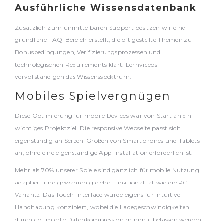
Ausführliche Wissensdatenbank
Zusätzlich zum unmittelbaren Support besitzen wir eine
gründliche FAQ-Bereich erstellt, die oft gestellte Themen zu
Bonusbedingungen, Verifizierungsprozessen und
technologischen Requirements klärt. Lernvideos
vervollständigen das Wissensspektrum.
Mobiles Spielvergnügen
Diese Optimierung für mobile Devices war von Start an ein
wichtiges Projektziel. Die responsive Webseite passt sich
eigenständig an Screen-Größen von Smartphones und Tablets
an, ohne eine eigenständige App-Installation erforderlich ist.
Mehr als 70% unserer Spiele sind gänzlich für mobile Nutzung
adaptiert und gewähren gleiche Funktionalität wie die PC-
Variante. Das Touch-Interface wurde eigens für intuitive
Handhabung konzipiert, wobei die Ladegeschwindigkeiten
durch optimierte Datenkompression minimal belassen werden.