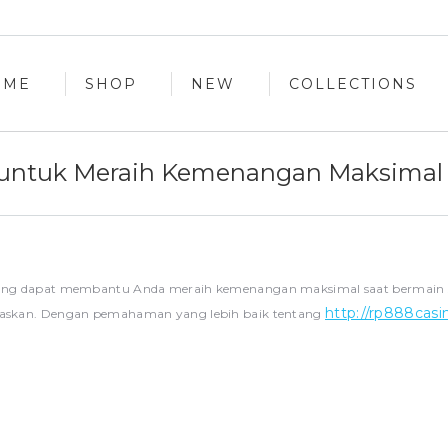
OME
SHOP
NEW
COLLECTIONS
OME
SHOP
NEW
COLLECTIONS
ik untuk Meraih Kemenangan Maksimal
k yang dapat membantu Anda meraih kemenangan maksimal saat bermain s
http://rp888casin
jelaskan. Dengan pemahaman yang lebih baik tentang