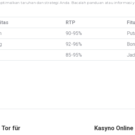
imalkan taruhan dan strategi Anda. Bacalah panduan atau informasi y
litas
RTP
Fit
h
90-95%
Put
g
92-96%
Bon
85-95%
Jac
 Tor für
Kasyno Online
Next