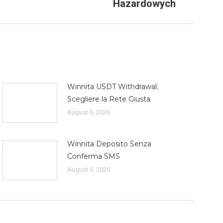
Hazardowych
Winnita USDT Withdrawal:
Scegliere la Rete Giusta
August 3, 2026
Winnita Deposito Senza
Conferma SMS
August 3, 2026