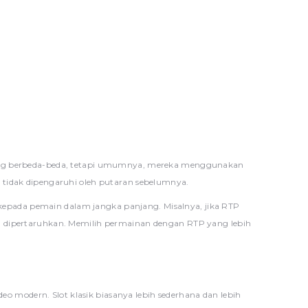
 yang berbeda-beda, tetapi umumnya, mereka menggunakan
 tidak dipengaruhi oleh putaran sebelumnya.
n kepada pemain dalam jangka panjang. Misalnya, jika RTP
g dipertaruhkan. Memilih permainan dengan RTP yang lebih
eo modern. Slot klasik biasanya lebih sederhana dan lebih