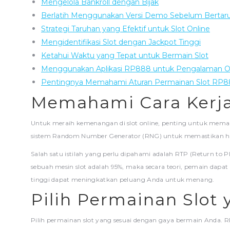
Mengelola Bankroll dengan Bijak
Berlatih Menggunakan Versi Demo Sebelum Bertar
Strategi Taruhan yang Efektif untuk Slot Online
Mengidentifikasi Slot dengan Jackpot Tinggi
Ketahui Waktu yang Tepat untuk Bermain Slot
Menggunakan Aplikasi RP888 untuk Pengalaman O
Pentingnya Memahami Aturan Permainan Slot RP
Memahami Cara Kerja
Untuk meraih kemenangan di slot online, penting untuk mema
sistem Random Number Generator (RNG) untuk memastikan hasil 
Salah satu istilah yang perlu dipahami adalah RTP (Return to 
sebuah mesin slot adalah 95%, maka secara teori, pemain dap
tinggi dapat meningkatkan peluang Anda untuk menang.
Pilih Permainan Slot
Pilih permainan slot yang sesuai dengan gaya bermain Anda. RP8