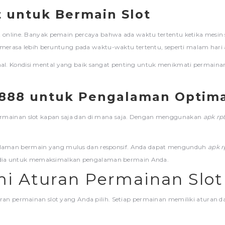
 untuk Bermain Slot
nline. Banyak pemain percaya bahwa ada waktu tertentu ketika mesin 
merasa lebih beruntung pada waktu-waktu tertentu, seperti malam hari 
sional. Kondisi mental yang baik sangat penting untuk menikmati perma
888 untuk Pengalaman Optim
mainan slot kapan saja dan di mana saja. Dengan menggunakan
apk rp
ngalaman bermain yang mulus dan responsif. Anda dapat mengunduh
apk r
sedia untuk memaksimalkan pengalaman bermain Anda.
i Aturan Permainan Slo
 permainan slot yang Anda pilih. Setiap permainan memiliki aturan dan