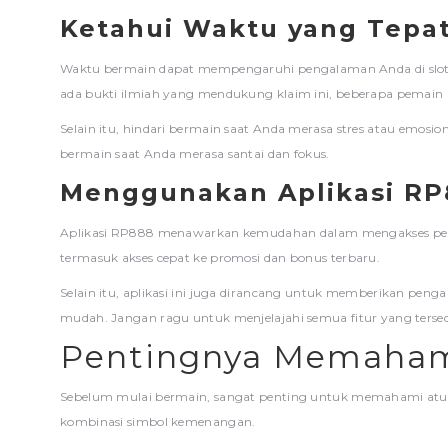
Ketahui Waktu yang Tepat
Waktu bermain dapat mempengaruhi pengalaman Anda di slot o
ada bukti ilmiah yang mendukung klaim ini, beberapa pemain 
Selain itu, hindari bermain saat Anda merasa stres atau emo
bermain saat Anda merasa santai dan fokus.
Menggunakan Aplikasi RP
Aplikasi RP888 menawarkan kemudahan dalam mengakses per
termasuk akses cepat ke promosi dan bonus terbaru.
Selain itu, aplikasi ini juga dirancang untuk memberikan pe
mudah. Jangan ragu untuk menjelajahi semua fitur yang ter
Pentingnya Memaham
Sebelum mulai bermain, sangat penting untuk memahami aturan
kombinasi simbol kemenangan.