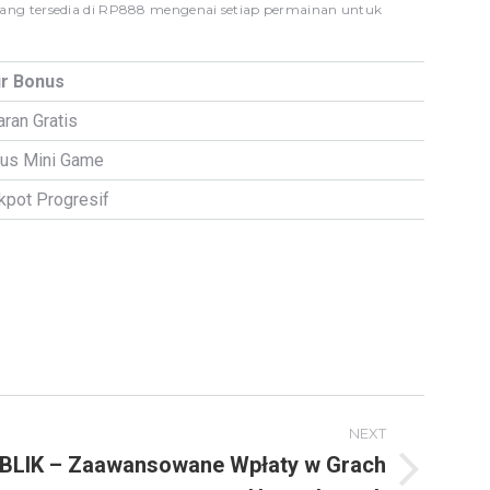
ang tersedia di RP888 mengenai setiap permainan untuk
ur Bonus
aran Gratis
us Mini Game
kpot Progresif
NEXT
 BLIK – Zaawansowane Wpłaty w Grach