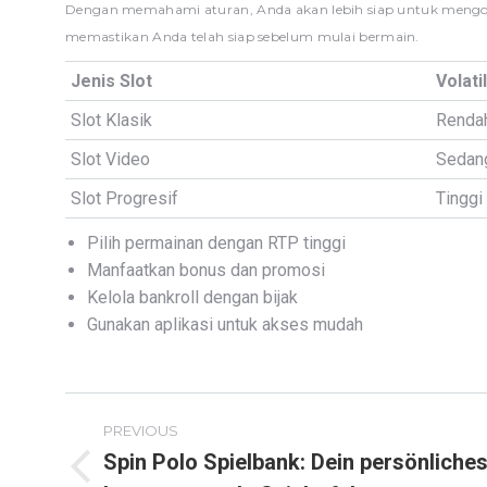
Dengan memahami aturan, Anda akan lebih siap untuk mengopt
memastikan Anda telah siap sebelum mulai bermain.
Jenis Slot
Volati
Slot Klasik
Renda
Slot Video
Sedan
Slot Progresif
Tinggi
Pilih permainan dengan RTP tinggi
Manfaatkan bonus dan promosi
Kelola bankroll dengan bijak
Gunakan aplikasi untuk akses mudah
Post
PREVIOUS
navigation
Spin Polo Spielbank: Dein persönliches
Previous