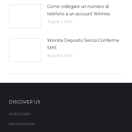
Come collegare un numero di
telefono a un account Winnita
August 3, 2026
Winnita Deposito Senza Conferma
SMS
August 3, 2026
DISCOVER US
OUR STORY
PROMOTIONS