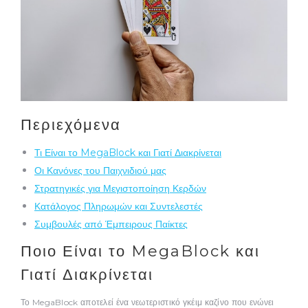
Περιεχόμενα
Τι Είναι το MegaBlock και Γιατί Διακρίνεται
Οι Κανόνες του Παιχνιδιού μας
Στρατηγικές για Μεγιστοποίηση Κερδών
Κατάλογος Πληρωμών και Συντελεστές
Συμβουλές από Έμπειρους Παίκτες
Ποιο Είναι το MegaBlock και
Γιατί Διακρίνεται
Το MegaBlock αποτελεί ένα νεωτεριστικό γκέιμ καζίνο που ενώνει