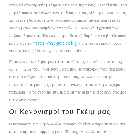
στοιχεία στρατηγικής με την αδρεναλίνη της τύχης. Σε αντίθεση με τα
παραδοσιακά slot machines, το δικό μας παιχνίδι προσφέρει στους
χρήστες τη δυνατότητα να καθορίσουν άμεσα την κατάληξη κάθε
γύρου μέσω καθορισμένων επιλογών. Η μοναδική μηχανική των
πολυάριθμων επιπέδων και η προοδευτική δομή των επιβράβευσων
https://megablock.gr/
καθιστούν το
μία τέλεια επιλογή τόσο
για αρχάριους όσο και για έμπειρους παίκτες.
Σύμφωνα με επαληθευμένα στατιστικά στοιχεία από τη Gambling
Commission του Ηνωμένου Βασιλείου, τα παιχνίδια που παρέχουν
στοιχεία ελέγχου στον παίκτη παρουσιάζουν 34% υψηλότερα
ποσοστά διατήρησης χρηστών σε σύγκριση με τα καθαρά τυχερά
παιχνίδια. Το το στοιχείο επιβεβαιώνει την αξία της προσέγγισής μας
στο game design.
Οι Κανονισμοί του Γκέιμ μας
Η κατανόηση των θεμελιωδών κανονισμών είναι απαραίτητη για την
αποτελεσματική συμμετοχή σας. Το MegaBlock λειτουργεί με