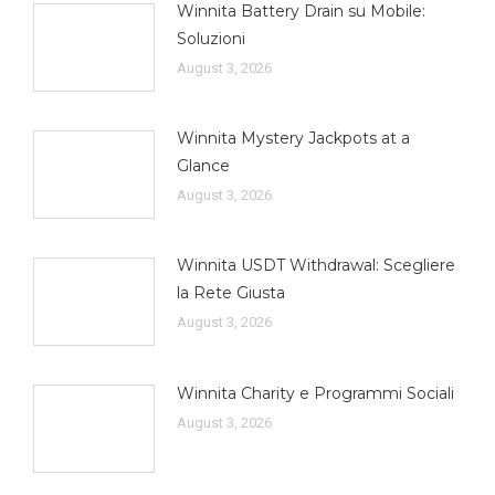
Winnita Battery Drain su Mobile:
Soluzioni
August 3, 2026
Winnita Mystery Jackpots at a
Glance
August 3, 2026
Winnita USDT Withdrawal: Scegliere
la Rete Giusta
August 3, 2026
Winnita Charity e Programmi Sociali
August 3, 2026