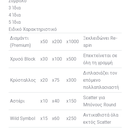
Σύμβολο
3 Ίδια
4 Ίδια
5 Ίδια
Ειδικό Χαρακτηριστικό
Διαμάντι
Ξεκλειδώνει Re-
x50
x200
x1000
(Premium)
spin
Επεκτείνεται σε
Χρυσό Block
x30
x100
x500
όλη τη γραμμή
Διπλασιάζει τον
Κρύσταλλος
x20
x75
x300
επόμενο
πολλαπλασιαστή
Scatter για
Αστέρι
x10
x40
x150
Μπόνους Round
Αντικαθιστά όλα
Wild Symbol
x15
x60
x250
εκτός Scatter