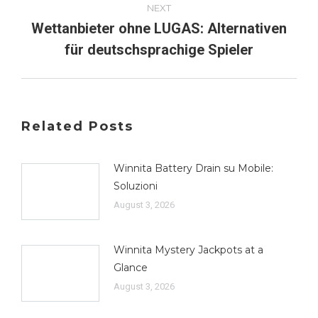
NEXT
Wettanbieter ohne LUGAS: Alternativen
Next
für deutschsprachige Spieler
post:
Related Posts
Winnita Battery Drain su Mobile:
Soluzioni
August 3, 2026
Winnita Mystery Jackpots at a
Glance
August 3, 2026