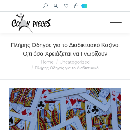
Search:
0
Πλήρης Οδηγός για το Διαδικτυακό Καζίνο:
Ό,τι όσα Χρειάζεται να Γνωρίζουν
You are here:
Home
Uncategorized
Πλήρης Οδηγός για το Διαδικτυακό…