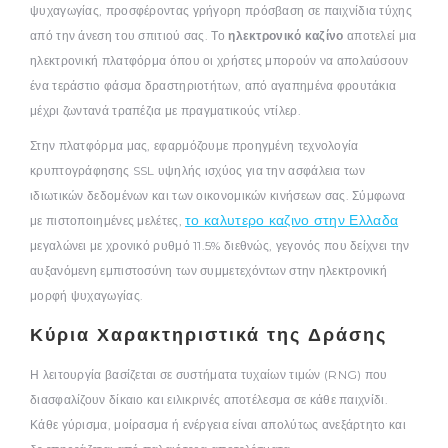
ψυχαγωγίας, προσφέροντας γρήγορη πρόσβαση σε παιχνίδια τύχης
από την άνεση του σπιτιού σας. Το
ηλεκτρονικό καζίνο
αποτελεί μια
ηλεκτρονική πλατφόρμα όπου οι χρήστες μπορούν να απολαύσουν
ένα τεράστιο φάσμα δραστηριοτήτων, από αγαπημένα φρουτάκια
μέχρι ζωντανά τραπέζια με πραγματικούς ντίλερ.
Στην πλατφόρμα μας, εφαρμόζουμε προηγμένη τεχνολογία
κρυπτογράφησης SSL υψηλής ισχύος για την ασφάλεια των
ιδιωτικών δεδομένων και των οικονομικών κινήσεων σας. Σύμφωνα
το καλυτερο καζινο στην Ελλαδα
με πιστοποιημένες μελέτες,
μεγαλώνει με χρονικό ρυθμό 11.5% διεθνώς, γεγονός που δείχνει την
αυξανόμενη εμπιστοσύνη των συμμετεχόντων στην ηλεκτρονική
μορφή ψυχαγωγίας.
Κύρια Χαρακτηριστικά της Δράσης
Η λειτουργία βασίζεται σε συστήματα τυχαίων τιμών (RNG) που
διασφαλίζουν δίκαιο και ειλικρινές αποτέλεσμα σε κάθε παιχνίδι.
Κάθε γύρισμα, μοίρασμα ή ενέργεια είναι απολύτως ανεξάρτητο και