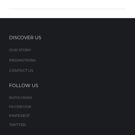
DISCOVER US
OUR STORY
PROMOTIONS
CONTACT US
FOLLOW US
INSTAGRAM
FACEBOOK
PINTEREST
TWITTER