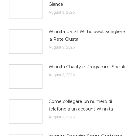
Glance
August 3, 2026
Winnita USDT Withdrawal: Scegliere
la Rete Giusta
August 3, 2026
Winnita Charity e Programmi Sociali
August 3, 2026
Come collegare un numero di
telefono a un account Winnita
August 3, 2026