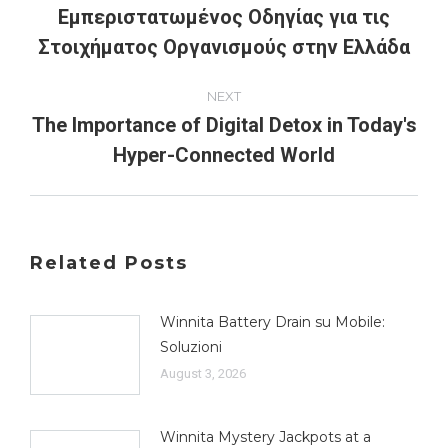
navigation
Εμπεριστατωμένος Οδηγίας για τις
Previous
Στοιχήματος Οργανισμούς στην Ελλάδα
post:
NEXT
The Importance of Digital Detox in Today's
Next
Hyper-Connected World
post:
Related Posts
Winnita Battery Drain su Mobile:
Soluzioni
August 3, 2026
Winnita Mystery Jackpots at a