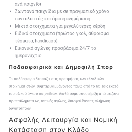
ανά παιχνίδι
Ζωντανά παιχνίδια με σε πραγματικό χρόνο
συντελεστές και άμεση ενημέρωση
Μικτά στοιχήματα για μεγαλύτερες κέρδη
Ειδικά στοιχήματα (πρώτος γκολ, άθροισμα
τέρματα, handicaps)
Εικονικά αγώνες προσβάσιμα 24/7 το
ημερονύχτιο
Ποδοσφαιρικά και Δημοφιλή Σπορ
Το ποδόσφαιρο δεσπόζει στις προτιμήσεις των ελλαδικών
στοιχηματιστών, συμπεριλαμβάνοντας πάνω από το 60 τοις εκατό
του ολικού όγκου παιχνιδιών. Διαθέτουμε υποστήριξη από μείζονα
πρωταθλήματα ως τοπικές αγώνες, διασφαλίζοντας πλήρωση
δυνατοτήτων.
Ασφαλής Λειτουργία και Νομική
Κατάσταση στον Κλάδο