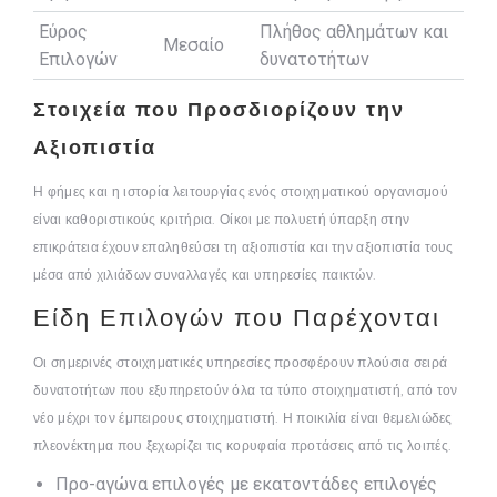
Εύρος
Πλήθος αθλημάτων και
Μεσαίο
Επιλογών
δυνατοτήτων
Στοιχεία που Προσδιορίζουν την
Αξιοπιστία
Η φήμες και η ιστορία λειτουργίας ενός στοιχηματικού οργανισμού
είναι καθοριστικούς κριτήρια. Οίκοι με πολυετή ύπαρξη στην
επικράτεια έχουν επαληθεύσει τη αξιοπιστία και την αξιοπιστία τους
μέσα από χιλιάδων συναλλαγές και υπηρεσίες παικτών.
Είδη Επιλογών που Παρέχονται
Οι σημερινές στοιχηματικές υπηρεσίες προσφέρουν πλούσια σειρά
δυνατοτήτων που εξυπηρετούν όλα τα τύπο στοιχηματιστή, από τον
νέο μέχρι τον έμπειρους στοιχηματιστή. Η ποικιλία είναι θεμελιώδες
πλεονέκτημα που ξεχωρίζει τις κορυφαία προτάσεις από τις λοιπές.
Προ-αγώνα επιλογές με εκατοντάδες επιλογές