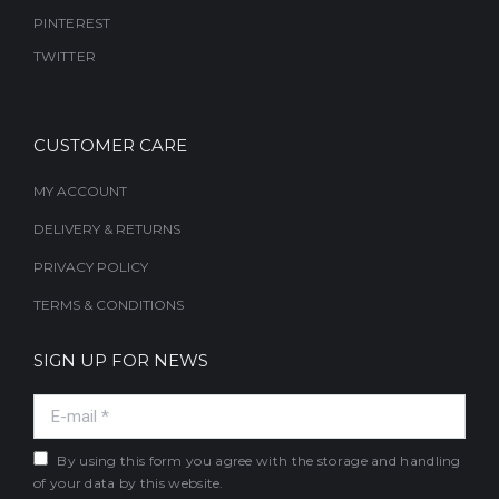
PINTEREST
TWITTER
CUSTOMER CARE
MY ACCOUNT
DELIVERY & RETURNS
PRIVACY POLICY
TERMS & CONDITIONS
SIGN UP FOR NEWS
E-mail *
By using this form you agree with the storage and handling
of your data by this website.