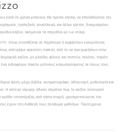
izzo
ους κατά τη χρήση μπόνους Θα πρέπει επίσης να επαληθεύσετε την
νομίσματα, τραπεζικές συναλλαγές και άλλοι τρόποι, δοκιμασμένοι
νίδια καζίνο, ακόμα και τα παιχνίδια με live ντίλερ.
στο RTP, όπως συνηθίζεται σε παράνομα ή αμφιβόλου εγκυρότητας
ου ίσως αποτρέψει αρκετούς παίκτες από το να προχωρήσουν στην
 δημοφιλή καζίνο, με χιλιάδες φίλους και πιστούς πελάτες, παρότι
φέρει ένα ενδιαφέρον πακέτο μπόνους καλωσορίσματος σε όλους τους
 Άγρια Δύση, μέχρι βιβλία, κινηματογράφο, αθλητισμό, μυθολογία και
ίνο. Η κατοχή νόμιμης άδειας σημαίνει πως το καζίνο λειτουργεί
την ομάδα υποστήριξης ανά πάσα στιγμή, χρησιμοποιώντας την
 παίκτες έχουν στη διάθεσή τους πληθώρα μεθόδων. Ταυτόχρονα,