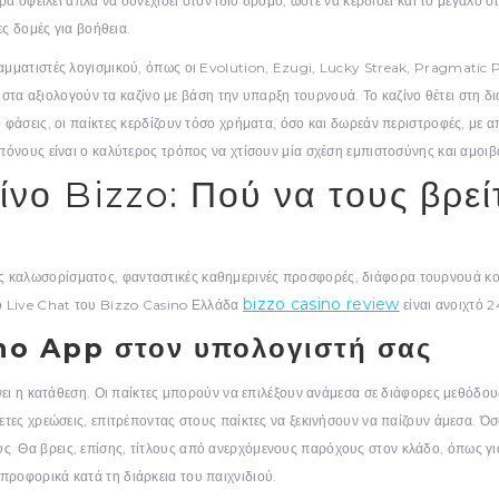
ρα οφείλει απλά να συνεχίσει στον ίδιο δρόμο, ώστε να κερδίσει και το μεγάλο 
ες δομές για βοήθεια.
ραμματιστές λογισμικού, όπως οι Evolution, Ezugi, Lucky Streak, Pragmatic 
άλιστα αξιολογούν τα καζίνο με βάση την υπαρξη τουρνουά. Το καζίνο θέτει στη
φάσεις, οι παίκτες κερδίζουν τόσο χρήματα, όσο και δωρεάν περιστροφές, με απ
πόνους είναι ο καλύτερος τρόπος να χτίσουν μία σχέση εμπιστοσύνης και αμοιβα
νο Bizzo: Πού να τους βρεί
 καλωσορίσματος, φανταστικές καθημερινές προσφορές, διάφορα τουρνουά κο
bizzo casino review
το Live Chat του Bizzo Casino Ελλάδα
είναι ανοιχτό 
no App στον υπολογιστή σας
γίνει η κατάθεση. Οι παίκτες μπορούν να επιλέξουν ανάμεσα σε διάφορες μεθόδ
ετες χρεώσεις, επιτρέποντας στους παίκτες να ξεκινήσουν να παίζουν άμεσα. Ό
. Θα βρεις, επίσης, τίτλους από ανερχόμενους παρόχους στον κλάδο, όπως γι
ροφορικά κατά τη διάρκεια του παιχνιδιού.