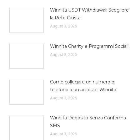
Winnita USDT Withdrawal: Scegliere
la Rete Giusta
August 3, 2026
Winnita Charity e Programmi Sociali
August 3, 2026
Come collegare un numero di
telefono a un account Winnita
August 3, 2026
Winnita Deposito Senza Conferma
SMS
August 3, 2026