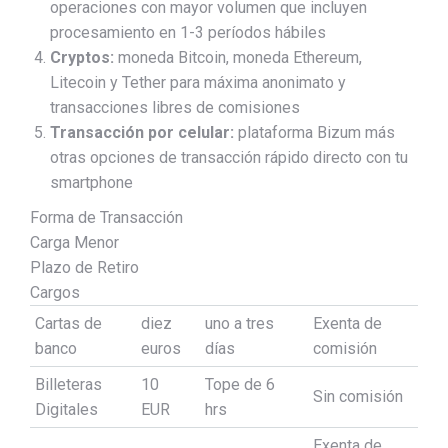
operaciones con mayor volumen que incluyen
procesamiento en 1-3 períodos hábiles
Cryptos:
moneda Bitcoin, moneda Ethereum,
Litecoin y Tether para máxima anonimato y
transacciones libres de comisiones
Transacción por celular:
plataforma Bizum más
otras opciones de transacción rápido directo con tu
smartphone
Forma de Transacción
Carga Menor
Plazo de Retiro
Cargos
Cartas de
diez
uno a tres
Exenta de
banco
euros
días
comisión
Billeteras
10
Tope de 6
Sin comisión
Digitales
EUR
hrs
Exenta de