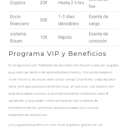
Cryptos
20€
Hasta 2 h hrs
fee
Envío
1-3 días
Exenta de
50€
financiero
laborables
cargo
sistema
Exenta de
10€
Rápido
Bizum
comisión
Programa VIP y Beneficios
El programa con fidelidad escalonado retribuye cualquier jugada
que realizas dentro de este establecimiento. Iniciando desde el
nivel inicial a alcanzar este único rango Diamond, cada escalón
abre ventajas paulatinamente muy atractivas. Los tokens con
lealtad quedan suman automáticamente mediante cada €
apostado y se pueden intercambiarse con créditos de
entretenimiento, premios personalizados con incluso
experiencias exclusivas.
Los jugadores premium con nivel superior gozan en un