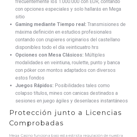
frecuentemente los 1.000.000 con EUR, contando
con opciones especiales y solo hallarás en Mega
sitio
Gaming mediante Tiempo real:
Transmisiones de
máxima definición en estudios profesionales
contando con crupieres originarios del castellano
disponibles todo el día veinticuatro hrs
Opciones con Mesa Clásicos:
Múltiples
modalidades en veintiuna, roulette, punto y banca
con póker con montos adaptados con diversos
estos fondos
Juegos Rápidos:
Posibilidades tales como
colapso títulos, mines con canicas destinados a
sesiones en juego ágiles y desenlaces instantáneos
Protección junto a Licencias
Comprobadas
Mega Casino funciona bajo esta estricta regulación de nuestra