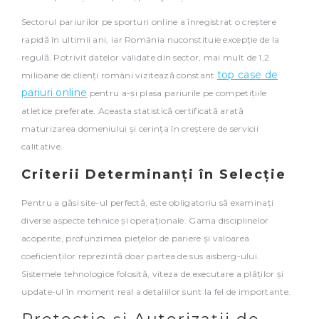
Sectorul pariurilor pe sporturi online a înregistrat o creștere
rapidă în ultimii ani, iar România nuconstituie excepție de la
regulă. Potrivit datelor validate din sector, mai mult de 1,2
top case de
milioane de clienți români vizitează constant
pariuri online
pentru a-și plasa pariurile pe competițiile
atletice preferate. Aceasta statistică certificată arată
maturizarea domeniului și cerința în creștere de servicii
calitative.
Criterii Determinanți în Selecție
Pentru a găsi site-ul perfectă, este obligatoriu să examinați
diverse aspecte tehnice și operaționale. Gama disciplinelor
acoperite, profunzimea piețelor de pariere și valoarea
coeficienților reprezintă doar partea de sus aisberg-ului.
Sistemele tehnologice folosită, viteza de executare a plăților și
update-ul în moment real a detaliilor sunt la fel de importante.