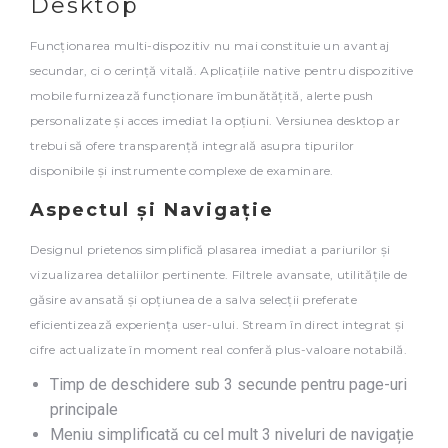
Desktop
Funcționarea multi-dispozitiv nu mai constituie un avantaj
secundar, ci o cerință vitală. Aplicațiile native pentru dispozitive
mobile furnizează funcționare îmbunătățită, alerte push
personalizate și acces imediat la opțiuni. Versiunea desktop ar
trebui să ofere transparență integrală asupra tipurilor
disponibile și instrumente complexe de examinare.
Aspectul și Navigație
Designul prietenos simplifică plasarea imediat a pariurilor și
vizualizarea detaliilor pertinente. Filtrele avansate, utilitățile de
găsire avansată și opțiunea de a salva selecții preferate
eficientizează experiența user-ului. Stream în direct integrat și
cifre actualizate în moment real conferă plus-valoare notabilă.
Timp de deschidere sub 3 secunde pentru page-uri
principale
Meniu simplificată cu cel mult 3 niveluri de navigație