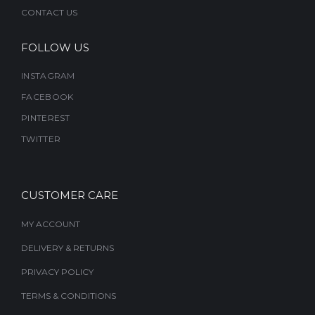
CONTACT US
FOLLOW US
INSTAGRAM
FACEBOOK
PINTEREST
TWITTER
CUSTOMER CARE
MY ACCOUNT
DELIVERY & RETURNS
PRIVACY POLICY
TERMS & CONDITIONS