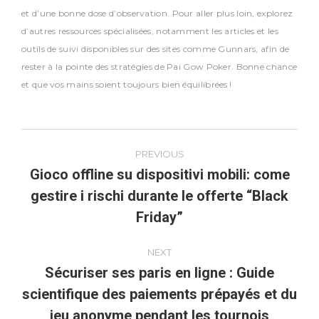
et d’une bonne dose d’observation. Pour aller plus loin, explorez
d’autres ressources spécialisées, notamment les articles et les
outils de suivi disponibles sur des sites comme Gunnars, afin de
rester à la pointe des stratégies de Pai Gow Poker. Bonne chance
et que vos mains soient toujours bien équilibrées !
Post
PREVIOUS
navigation
Gioco offline su dispositivi mobili: come
gestire i rischi durante le offerte “Black
Previous
post:
Friday”
NEXT
Sécuriser ses paris en ligne : Guide
scientifique des paiements prépayés et du
Next
post:
jeu anonyme pendant les tournois