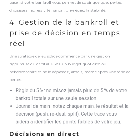
base : si votre bankroll vous permet de subir quelques pertes,
choisissez l’agressivité ; sinon, privilégiez la stabilité.
4. Gestion de la bankroll et
prise de décision en temps
réel
Une stratégie de jeu solide commence par une gestion
rigoureuse du capital. Fixez un budget quotidien ou
hebdomadaire et ne le dépassez jamais, même après une série de
pertes.
Règle du 5 % : ne misez jamais plus de 5 % de votre
bankroll totale sur une seule session.
Journal de main : notez chaque main, le résultat et la
décision (push, re‑deal, split). Cette trace vous
aidera à identifier les points faibles de votre jeu.
Décisions en direct