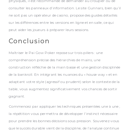
physiques, il est recommandé de demander au croupier ou de
consulter les panneaux d’information. Le site Gunnars, bien qu’il
ne soit pas un opérateur de casino, propose des guides détaillés
sur les différences entre les versions en ligne et en salle, ce qui
peut aider les joueurs à préparer leurs sessions.
Conclusion
Maîtriser le Pai Gow Poker repose sur trois piliers : une
compréhension précise des hiérarchies de mains, une
construction réfléchie de la main basse et une gestion disciplinée
de la bankroll. En intégrant les nuances du « house way » et en
adaptant votre style (agressif ou prudent) selon le contexte de la
table, vous augmentez significativement vos chances de sortir
gagnant.
Commencez par appliquer les techniques présentées une à une ;
la répétition vous permettra de développer l’instinct nécessaire
pour prendre les bonnes décisions sous pression. Souvenez‑vous
que le succès durable vient de la discipline, de l’analyse continue