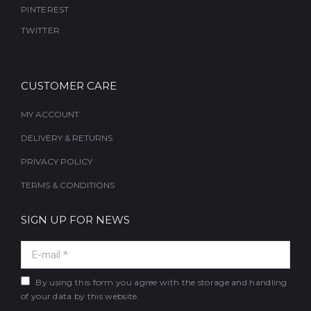
PINTEREST
TWITTER
CUSTOMER CARE
MY ACCOUNT
DELIVERY & RETURNS
PRIVACY POLICY
TERMS & CONDITIONS
SIGN UP FOR NEWS
E-mail *
By using this form you agree with the storage and handling
of your data by this website.