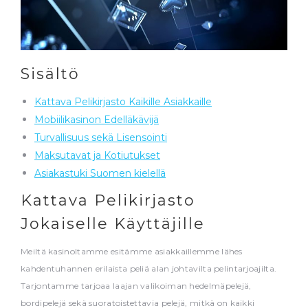
Sisältö
Kattava Pelikirjasto Kaikille Asiakkaille
Mobiilikasinon Edelläkävijä
Turvallisuus sekä Lisensointi
Maksutavat ja Kotiutukset
Asiakastuki Suomen kielellä
Kattava Pelikirjasto
Jokaiselle Käyttäjille
Meiltä kasinoltamme esitämme asiakkaillemme lähes
kahdentuhannen erilaista peliä alan johtavilta pelintarjoajilta.
Tarjontamme tarjoaa laajan valikoiman hedelmäpelejä,
bordipelejä sekä suoratoistettavia pelejä, mitkä on kaikki