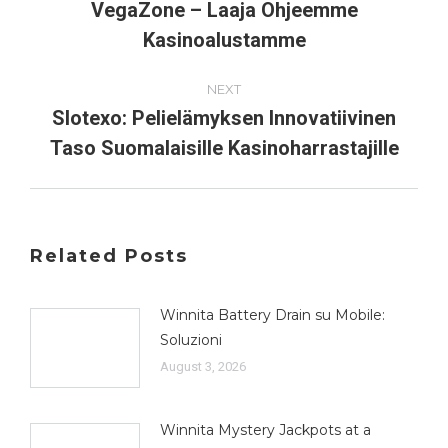
VegaZone – Laaja Ohjeemme
Previous
Kasinoalustamme
post:
NEXT
Slotexo: Pelielämyksen Innovatiivinen
Next
Taso Suomalaisille Kasinoharrastajille
post:
Related Posts
Winnita Battery Drain su Mobile:
Soluzioni
August 3, 2026
Winnita Mystery Jackpots at a