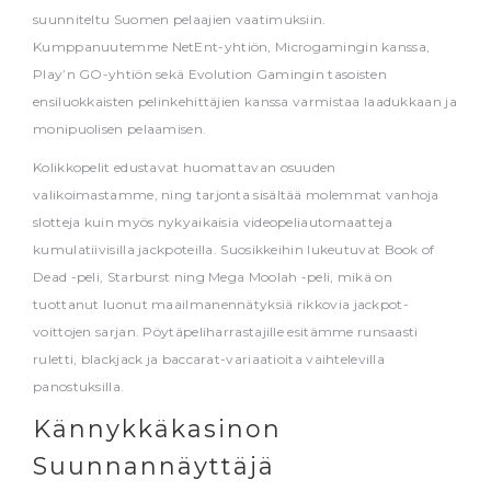
suunniteltu Suomen pelaajien vaatimuksiin.
Kumppanuutemme NetEnt-yhtiön, Microgamingin kanssa,
Play’n GO-yhtiön sekä Evolution Gamingin tasoisten
ensiluokkaisten pelinkehittäjien kanssa varmistaa laadukkaan ja
monipuolisen pelaamisen.
Kolikkopelit edustavat huomattavan osuuden
valikoimastamme, ning tarjonta sisältää molemmat vanhoja
slotteja kuin myös nykyaikaisia videopeliautomaatteja
kumulatiivisilla jackpoteilla. Suosikkeihin lukeutuvat Book of
Dead -peli, Starburst ning Mega Moolah -peli, mikä on
tuottanut luonut maailmanennätyksiä rikkovia jackpot-
voittojen sarjan. Pöytäpeliharrastajille esitämme runsaasti
ruletti, blackjack ja baccarat-variaatioita vaihtelevilla
panostuksilla.
Kännykkäkasinon
Suunnannäyttäjä