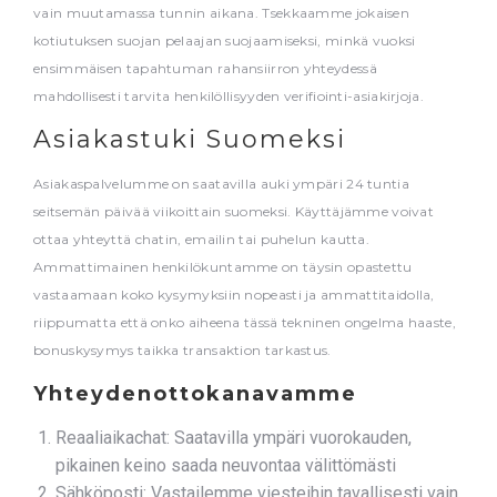
vain muutamassa tunnin aikana. Tsekkaamme jokaisen
kotiutuksen suojan pelaajan suojaamiseksi, minkä vuoksi
ensimmäisen tapahtuman rahansiirron yhteydessä
mahdollisesti tarvita henkilöllisyyden verifiointi-asiakirjoja.
Asiakastuki Suomeksi
Asiakaspalvelumme on saatavilla auki ympäri 24 tuntia
seitsemän päivää viikoittain suomeksi. Käyttäjämme voivat
ottaa yhteyttä chatin, emailin tai puhelun kautta.
Ammattimainen henkilökuntamme on täysin opastettu
vastaamaan koko kysymyksiin nopeasti ja ammattitaidolla,
riippumatta että onko aiheena tässä tekninen ongelma haaste,
bonuskysymys taikka transaktion tarkastus.
Yhteydenottokanavamme
Reaaliaikachat: Saatavilla ympäri vuorokauden,
pikainen keino saada neuvontaa välittömästi
Sähköposti: Vastailemme viesteihin tavallisesti vain