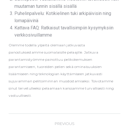
muutaman tunnin sisällä sisällä
Puhelinpalvelu: Kotikielinen tuki arkipäivisin ning
lomapäivinä
Kattava FAQ: Ratkaisut tavallisimpiin kysymyksiin
verkkosivuillamme
Olemme todella ylpeitä olemaan jatkuvasta
panostuksestamme suomalaisille pelaajille. Jatkuva
parantamistyömme painottuu pelikokemuksen
parantamiseen, tuoreiden pelien sekä ominaisuuksien
lisäämiseen ning teknologian käyttämiseen jatkuvasti
sujuvamman pelitoiminnan muodostamiseksi. Toivotamme
sinut tervetulleeksi pelaamaan kanssamme turvallisesti ning
vastuullisesti.
Post
PREVIOUS
navigation