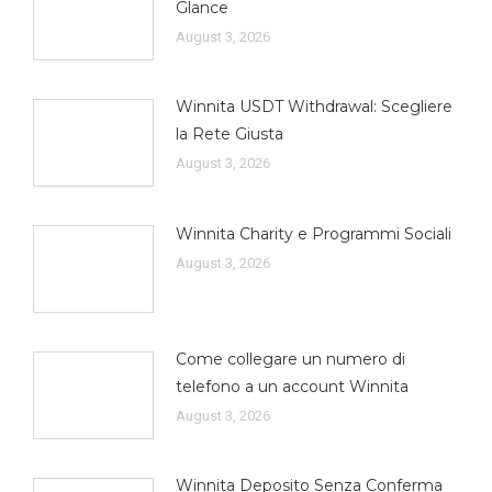
Glance
August 3, 2026
Winnita USDT Withdrawal: Scegliere
la Rete Giusta
August 3, 2026
Winnita Charity e Programmi Sociali
August 3, 2026
Come collegare un numero di
telefono a un account Winnita
August 3, 2026
Winnita Deposito Senza Conferma