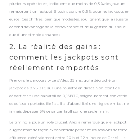
plusieurs opérateurs, indiquent que moins de 0,3 % des joueurs
remportent un jackpot Bitcoin, contre 0,5 % pour les jackpots en
euros. Ces chiffres, bien que modestes, soulignent que la réussite
dépend davantage de la persévérance et de la gestion du risque
que d’une simple « chance ».
2. La réalité des gains :
comment les jackpots sont
réellement remportés
Prenons le parcours type d’Alex, 35 ans, qui a décroché un
jackpot de 0,75 BTC sur une roulette en direct. Son point de
départ était une bankroll de 0,15 BTC, soigneusement convertie
depuis son portefeuille fiat. Il a d’abord fixé une règle de mise : ne
jamais dépasser 5 % de sa bankroll sur une seule main.
Le timing a joué un rôle crucial. Alex a remarqué que le jackpot
augmentait de façon exponentielle pendant les sessions de forte
affluence, généralement entre 20 h et 22 h (heure de Paris). Il a