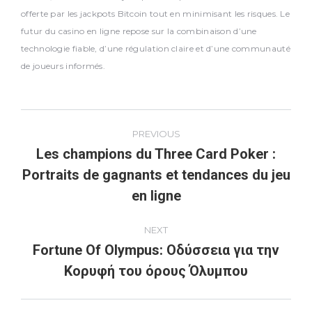
offerte par les jackpots Bitcoin tout en minimisant les risques. Le
futur du casino en ligne repose sur la combinaison d’une
technologie fiable, d’une régulation claire et d’une communauté
de joueurs informés.
Post
PREVIOUS
navigation
Les champions du Three Card Poker :
Portraits de gagnants et tendances du jeu
Previous
post:
en ligne
NEXT
Fortune Of Olympus: Οδύσσεια για την
Next
Κορυφή του όρους Όλυμπου
post: