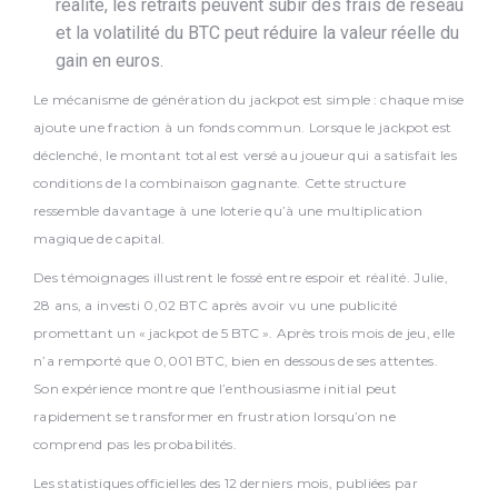
réalité, les retraits peuvent subir des frais de réseau
et la volatilité du BTC peut réduire la valeur réelle du
gain en euros.
Le mécanisme de génération du jackpot est simple : chaque mise
ajoute une fraction à un fonds commun. Lorsque le jackpot est
déclenché, le montant total est versé au joueur qui a satisfait les
conditions de la combinaison gagnante. Cette structure
ressemble davantage à une loterie qu’à une multiplication
magique de capital.
Des témoignages illustrent le fossé entre espoir et réalité. Julie,
28 ans, a investi 0,02 BTC après avoir vu une publicité
promettant un « jackpot de 5 BTC ». Après trois mois de jeu, elle
n’a remporté que 0,001 BTC, bien en dessous de ses attentes.
Son expérience montre que l’enthousiasme initial peut
rapidement se transformer en frustration lorsqu’on ne
comprend pas les probabilités.
Les statistiques officielles des 12 derniers mois, publiées par