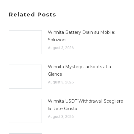
Related Posts
Winnita Battery Drain su Mobile:
Soluzioni
August 3, 2026
Winnita Mystery Jackpots at a
Glance
August 3, 2026
Winnita USDT Withdrawal: Scegliere
la Rete Giusta
August 3, 2026