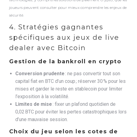
joueurs peuvent consulter pour mieux comprendre les enjeux de
sécurité.
4. Stratégies gagnantes
spécifiques aux jeux de live
dealer avec Bitcoin
Gestion de la bankroll en crypto
Conversion prudente
: ne pas convertir tout son
capital fiat en BTC d’un coup ; réserver 30 % pour les
mises et garder le reste en stablecoin pour limiter
l’exposition à la volatilité.
Limites de mise
: fixer un plafond quotidien de
0,02 BTC pour éviter les pertes catastrophiques lors
d’une mauvaise session.
Choix du jeu selon les cotes de