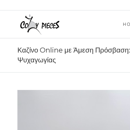
H
H
Καζίνο Online με Άμεση Πρόσβαση:
Ψυχαγωγίας