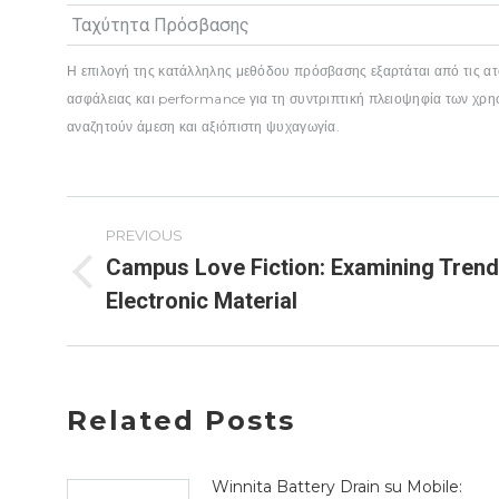
Ταχύτητα Πρόσβασης
Η επιλογή της κατάλληλης μεθόδου πρόσβασης εξαρτάται από τις ατ
ασφάλειας και performance για τη συντριπτική πλειοψηφία των χρηστ
αναζητούν άμεση και αξιόπιστη ψυχαγωγία.
Post
PREVIOUS
navigation
Campus Love Fiction: Examining Trend
Previous
Electronic Material
post:
Related Posts
Winnita Battery Drain su Mobile: