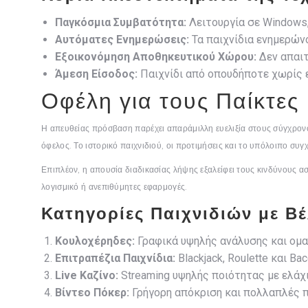
Παγκόσμια Συμβατότητα:
Λειτουργία σε Windows,
Αυτόματες Ενημερώσεις:
Τα παιχνίδια ενημερών
Εξοικονόμηση Αποθηκευτικού Χώρου:
Δεν απαιτ
Άμεση Είσοδος:
Παιχνίδι από οπουδήποτε χωρίς 
Οφέλη για τους Παίκτες
Η απευθείας πρόσβαση παρέχει απαράμιλλη ευελιξία στους σύγχρονου
όφελος. Το ιστορικό παιχνιδιού, οι προτιμήσεις και το υπόλοιπο συγ
Επιπλέον, η απουσία διαδικασίας λήψης εξαλείφει τους κινδύνους 
λογισμικό ή ανεπιθύμητες εφαρμογές.
Κατηγορίες Παιχνιδιών με Β
Κουλοχέρηδες:
Γραφικά υψηλής ανάλυσης και ομα
Επιτραπέζια Παιχνίδια:
Blackjack, Roulette και Ba
Live Καζίνο:
Streaming υψηλής ποιότητας με ελά
Βίντεο Πόκερ:
Γρήγορη απόκριση και πολλαπλές 