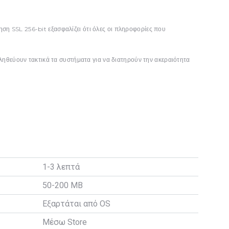
η SSL 256-bit εξασφαλίζει ότι όλες οι πληροφορίες που
ληθεύουν τακτικά τα συστήματα για να διατηρούν την ακεραιότητα
1-3 λεπτά
50-200 MB
Εξαρτάται από OS
Μέσω Store