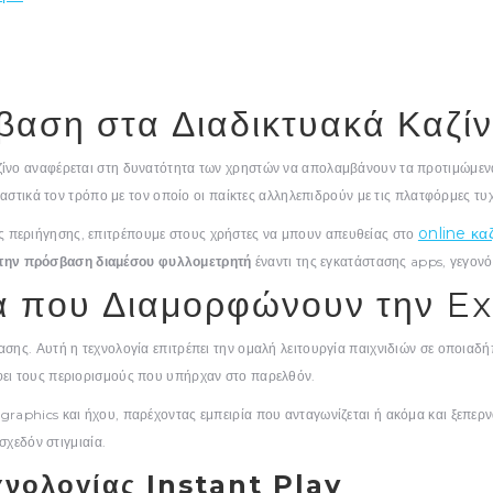
βαση στα Διαδικτυακά Καζί
ζίνο αναφέρεται στη δυνατότητα των χρηστών να απολαμβάνουν τα προτιμώμεν
ραστικά τον τρόπο με τον οποίο οι παίκτες αλληλεπιδρούν με τις πλατφόρμες τυ
online κα
 περιήγησης, επιτρέπουμε στους χρήστες να μπουν απευθείας στο
την πρόσβαση διαμέσου φυλλομετρητή
έναντι της εγκατάστασης apps, γεγονό
α που Διαμορφώνουν την E
ης. Αυτή η τεχνολογία επιτρέπει την ομαλή λειτουργία παιχνιδιών σε οποιαδήπο
φει τους περιορισμούς που υπήρχαν στο παρελθόν.
raphics και ήχου, παρέχοντας εμπειρία που ανταγωνίζεται ή ακόμα και ξεπερν
σχεδόν στιγμιαία.
χνολογίας Instant Play