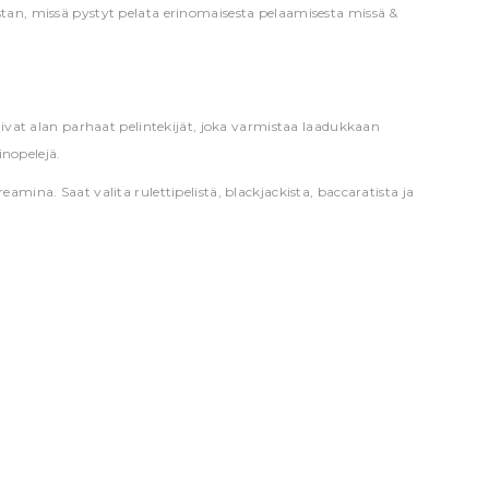
an, missä pystyt pelata erinomaisesta pelaamisesta missä &
at alan parhaat pelintekijät, joka varmistaa laadukkaan
inopelejä.
mina. Saat valita rulettipelistä, blackjackista, baccaratista ja