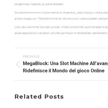
ongelmasi ripeästi ja ystävällisesti.
Sivustollamme on myös kattava ohjeistus, josta löytyy vasta
alusta loppuun. Pelisaitimme on sitoutunut vastuulliseen pelaam
Liity seuraamme tänään ja koe, miksi tuhannet suomalaiset käy
asiakaspalvelun tarjoten sinulle parhaan mahdollisen pelikokem
Post
PREVIOUS
navigation
MegaBlock: Una Slot Machine All’avan
Previous
Ridefinisce il Mondo del gioco Online
post:
Related Posts