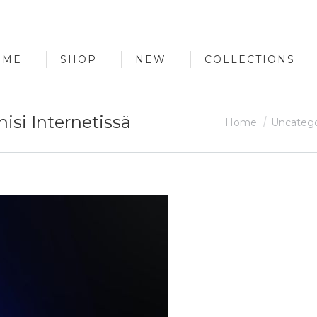
OME
SHOP
NEW
COLLECTIONS
OME
SHOP
NEW
COLLECTIONS
isi Internetissä
You are here:
Home
Uncatego