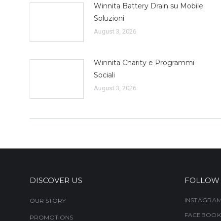
Winnita Battery Drain su Mobile:
Soluzioni
August 3, 2026
Winnita Charity e Programmi
Sociali
August 3, 2026
DISCOVER US
FOLLOW
INSTAGRA
OUR STORY
FACEBOOK
PROMOTIONS