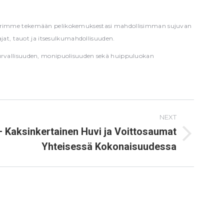
a pyrimme tekemään pelikokemuksestasi mahdollisimman sujuvan
jat, tauot ja itsesulkumahdollisuuden.
turvallisuuden, monipuolisuuden sekä huippuluokan
NEXT
 Kaksinkertainen Huvi ja Voittosaumat
Yhteisessä Kokonaisuudessa