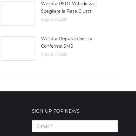
Winnita USDT Withdrawal:
Scegliere la Rete Giusta
August 3, 2026
Winnita Deposito Senza
Conferma SMS
August 3, 2026
SIGN UP FOR NEWS
E-mail *