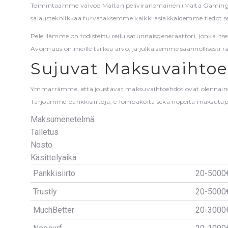
Toimintaamme valvoo Maltan peliviranomainen (Malta Gaming Au
salaustekniikkaa turvataksemme kaikki asiakkaidemme tiedot se
Peleillämme on todistettu reilu satunnaisgeneraattori, jonka itse
Avoimuus on meille tärkeä arvo, ja julkaisemme säännöllisesti
Sujuvat Maksuvaihtoe
Ymmärrämme, että joustavat maksuvaihtoehdot ovat olennainen o
Tarjoamme pankkisiirtoja, e-lompakoita sekä nopeita maksutap
Maksumenetelmä
Talletus
Nosto
Käsittelyaika
Pankkisiirto
20-5000
Trustly
20-5000
MuchBetter
20-3000