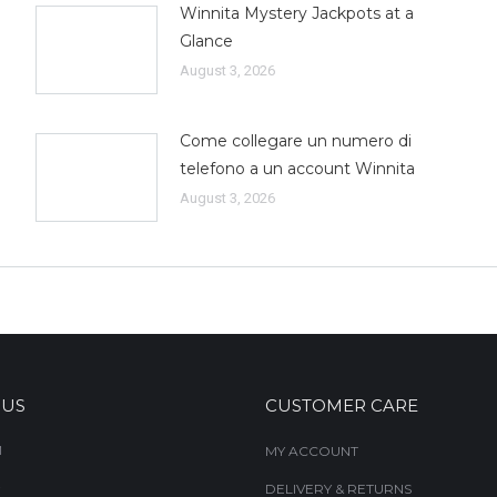
Winnita Mystery Jackpots at a
Glance
August 3, 2026
Come collegare un numero di
telefono a un account Winnita
August 3, 2026
 US
CUSTOMER CARE
M
MY ACCOUNT
DELIVERY & RETURNS