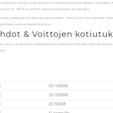
thority), joka on yksi maailman arvostetuimmista pelialan valvojista.
kä siirrot. Tietoturvamme vastaa pankkitason standardeja.
näiset auditoijat tarkastavat säännöllisesti. Tämä takaa, että jokainen pel
 raportteja maksuprosenteistamme.
hdot & Voittojen kotiutuk
suus vaivattoman pelikokemusta. Kasinollamme saat käyttää erilaisia mak
oja.
€
20-10000€
€
20-10000€
€
20-5000€