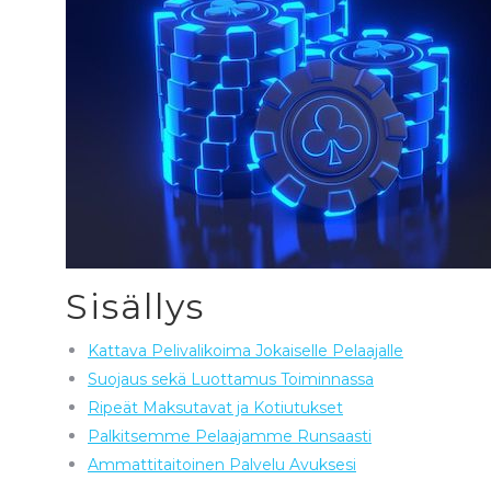
Sisällys
Kattava Pelivalikoima Jokaiselle Pelaajalle
Suojaus sekä Luottamus Toiminnassa
Ripeät Maksutavat ja Kotiutukset
Palkitsemme Pelaajamme Runsaasti
Ammattitaitoinen Palvelu Avuksesi