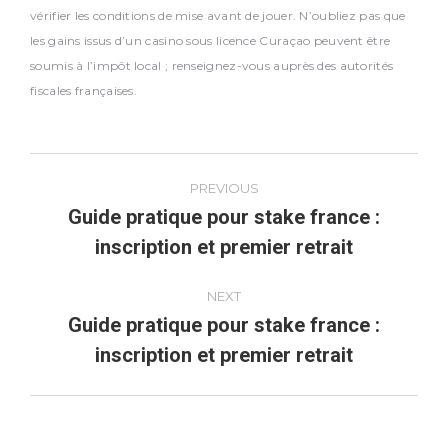
vérifier les conditions de mise avant de jouer. N’oubliez pas que
les gains issus d’un casino sous licence Curaçao peuvent être
soumis à l’impôt local ; renseignez-vous auprès des autorités
fiscales françaises.
Post
PREVIOUS
navigation
Guide pratique pour stake france :
Previous
inscription et premier retrait
post:
NEXT
Guide pratique pour stake france :
Next
inscription et premier retrait
post: