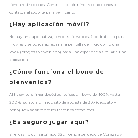
tienen restricciones. Consulta los términos y condiciones o
contacta al soporte para verificarlo.
¿Hay aplicación móvil?
No hay una app nativa, pero el sitio web está optimizado para
móviles y se puede agregar a la pantalla de inicio como una
PWA (progressive web app) para una experiencia similar a una
aplicación.
¿Cómo funciona el bono de
bienvenida?
Al hacer tu primer depósito, recibes un bono del 100% hasta
200 €, sujeto a un requisito de apuesta de 30x (depósito +
bono). Revisa siempre los términos completos.
¿Es seguro jugar aquí?
Sí, el casino utiliza cifrado SSL, licencia de juego de Curazao y