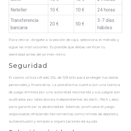
Neteller
10 €
10 €
24 horas
Transferencia
3-7 días
20 €
50 €
bancaria
hábiles
Para retirar, dirígete a la sección de caja, selecciona el método y
sigue las instrucciones. Es posible que debas verificar tu
identidad antes del primer retiro.
Seguridad
El casino utiliza cifrado SSL de 128 bits para proteger tus datos
personales y financieros. La plataforma cuenta con una licencia
de juego emitida por una autoridad reconocida y sus juegos son
auditados por laboratorios independientes (eLitech, iTech Labs)
para garantizar la aleatoriedad. Además, promueve el juego
responsable ofreciendo herramientas como límites de depósito,
autoexclusión y enlaces a organizaciones de ayuda.