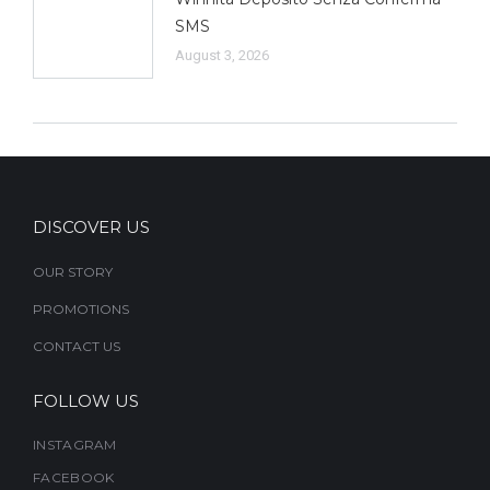
SMS
August 3, 2026
DISCOVER US
OUR STORY
PROMOTIONS
CONTACT US
FOLLOW US
INSTAGRAM
FACEBOOK