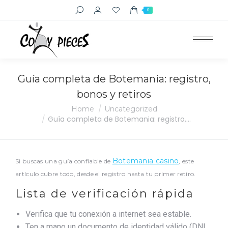
Search:
0
Guía completa de Botemania: registro,
bonos y retiros
You are here:
Home
Uncategorized
Guía completa de Botemania: registro,…
Botemania casino
Si buscas una guía confiable de
, este
artículo cubre todo, desde el registro hasta tu primer retiro.
Lista de verificación rápida
Verifica que tu conexión a internet sea estable.
Ten a mano un documento de identidad válido (DNI,