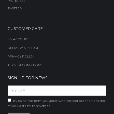
PINTEREST
TWITTER
CUSTOMER CARE
MY ACCOUNT
DELIVERY & RETURNS
PRIVACY POLICY
TERMS & CONDITIONS
SIGN UP FOR NEWS
E-mail *
By using this form you agree with the storage and handling
of your data by this website.