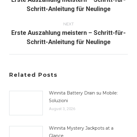
Previous
Schritt-Anleitung für Neulinge
post:
NEXT
Erste Auszahlung meistern – Schritt-für-
Next
Schritt-Anleitung für Neulinge
post:
Related Posts
Winnita Battery Drain su Mobile:
Soluzioni
August 3, 2026
Winnita Mystery Jackpots at a
Glance