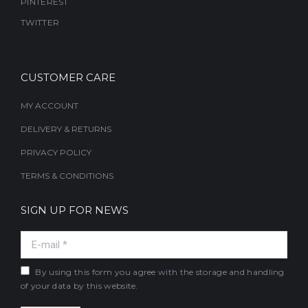
PINTEREST
TWITTER
CUSTOMER CARE
MY ACCOUNT
DELIVERY & RETURNS
PRIVACY POLICY
TERMS & CONDITIONS
SIGN UP FOR NEWS
E-mail *
By using this form you agree with the storage and handling
of your data by this website.