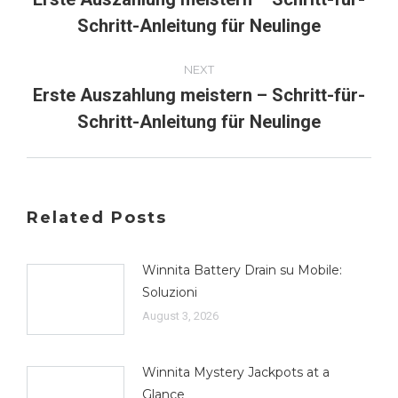
Previous
Schritt-Anleitung für Neulinge
post:
NEXT
Erste Auszahlung meistern – Schritt-für-
Next
Schritt-Anleitung für Neulinge
post:
Related Posts
Winnita Battery Drain su Mobile:
Soluzioni
August 3, 2026
Winnita Mystery Jackpots at a
Glance