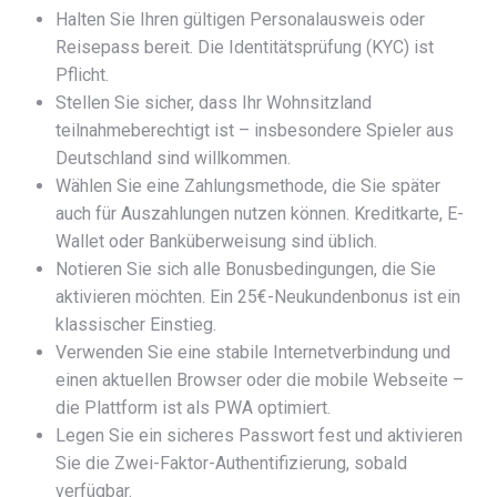
Halten Sie Ihren gültigen Personalausweis oder
Reisepass bereit. Die Identitätsprüfung (KYC) ist
Pflicht.
Stellen Sie sicher, dass Ihr Wohnsitzland
teilnahmeberechtigt ist – insbesondere Spieler aus
Deutschland sind willkommen.
Wählen Sie eine Zahlungsmethode, die Sie später
auch für Auszahlungen nutzen können. Kreditkarte, E-
Wallet oder Banküberweisung sind üblich.
Notieren Sie sich alle Bonusbedingungen, die Sie
aktivieren möchten. Ein 25€-Neukundenbonus ist ein
klassischer Einstieg.
Verwenden Sie eine stabile Internetverbindung und
einen aktuellen Browser oder die mobile Webseite –
die Plattform ist als PWA optimiert.
Legen Sie ein sicheres Passwort fest und aktivieren
Sie die Zwei-Faktor-Authentifizierung, sobald
verfügbar.