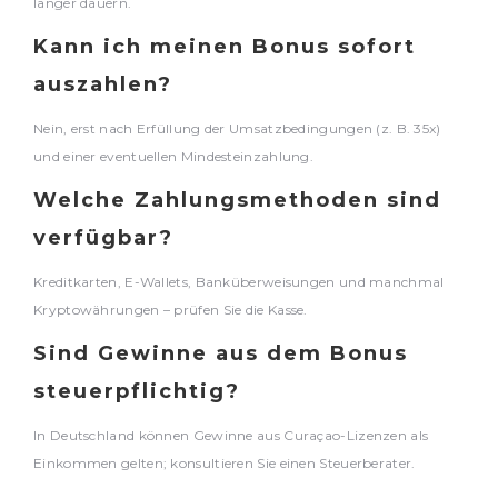
länger dauern.
Kann ich meinen Bonus sofort
auszahlen?
Nein, erst nach Erfüllung der Umsatzbedingungen (z. B. 35x)
und einer eventuellen Mindesteinzahlung.
Welche Zahlungsmethoden sind
verfügbar?
Kreditkarten, E-Wallets, Banküberweisungen und manchmal
Kryptowährungen – prüfen Sie die Kasse.
Sind Gewinne aus dem Bonus
steuerpflichtig?
In Deutschland können Gewinne aus Curaçao-Lizenzen als
Einkommen gelten; konsultieren Sie einen Steuerberater.