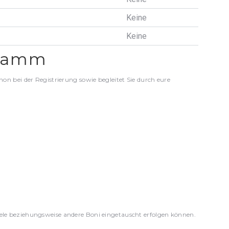
Keine
Keine
gramm
on bei der Registrierung sowie begleitet Sie durch eure
ele beziehungsweise andere Boni eingetauscht erfolgen können.