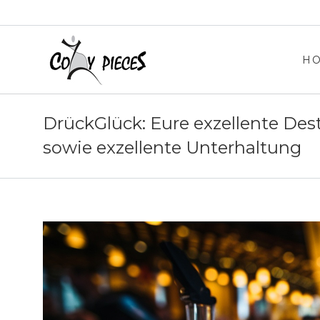
H
H
DrückGlück: Eure exzellente De
sowie exzellente Unterhaltung