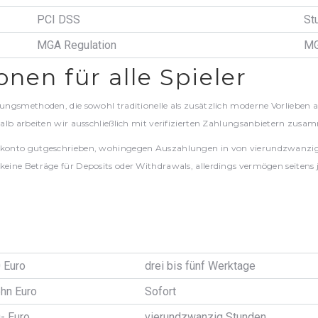
PCI DSS
St
MGA Regulation
MG
nen für alle Spieler
lungsmethoden, die sowohl traditionelle als zusätzlich moderne Vorlieben 
shalb arbeiten wir ausschließlich mit verifizierten Zahlungsanbietern zusa
erkonto gutgeschrieben, wohingegen Auszahlungen in von vierundzwanzig 
keine Beträge für Deposits oder Withdrawals, allerdings vermögen seitens 
 Euro
drei bis fünf Werktage
hn Euro
Sofort
- Euro
vierundzwanzig Stunden