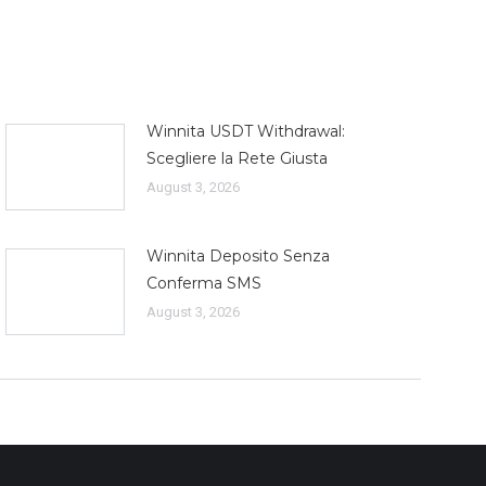
Winnita USDT Withdrawal:
Scegliere la Rete Giusta
August 3, 2026
Winnita Deposito Senza
Conferma SMS
August 3, 2026