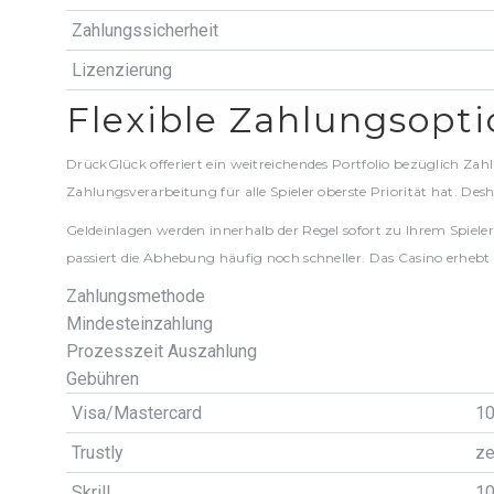
Zahlungssicherheit
Lizenzierung
Flexible Zahlungsoptio
DrückGlück offeriert ein weitreichendes Portfolio bezüglich Zah
Zahlungsverarbeitung für alle Spieler oberste Priorität hat. De
Geldeinlagen werden innerhalb der Regel sofort zu Ihrem Spiel
passiert die Abhebung häufig noch schneller. Das Casino erhebt 
Zahlungsmethode
Mindesteinzahlung
Prozesszeit Auszahlung
Gebühren
Visa/Mastercard
10
Trustly
ze
Skrill
10