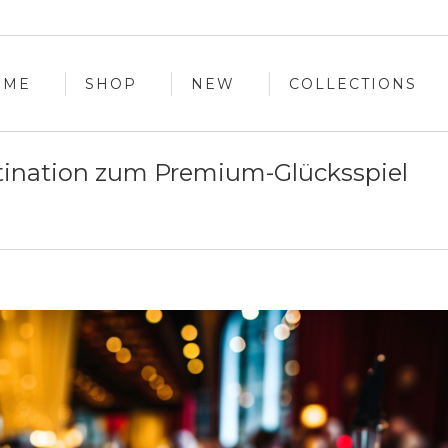
OME
SHOP
NEW
COLLECTIONS
OME
SHOP
NEW
COLLECTIONS
stination zum Premium-Glücksspiel