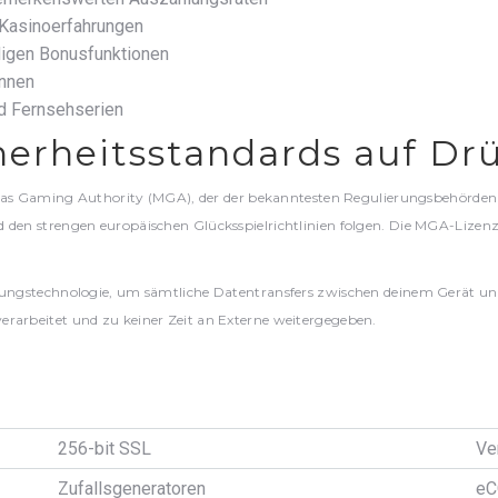
 Kasinoerfahrungen
digen Bonusfunktionen
innen
nd Fernsehserien
cherheitsstandards auf Dr
Maltas Gaming Authority (MGA), der der bekanntesten Regulierungsbehörden 
 den strengen europäischen Glücksspielrichtlinien folgen. Die MGA-Lizenz
elungstechnologie, um sämtliche Datentransfers zwischen deinem Gerät u
erarbeitet und zu keiner Zeit an Externe weitergegeben.
256-bit SSL
Ve
Zufallsgeneratoren
eC