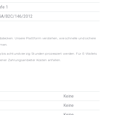
ufe 1
A/B2C/146/2012
abdecken. Unsere Plattform verstehen, wie schnelle und sichere
mmen.
bis achtundvierzig Stunden prozessiert werden. Für E-Wallets
jener Zahlungsanbieter Kosten anfallen.
Keine
Keine
Keine