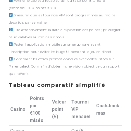
Vérifier le tableau récapitulatif du taux point → euro
(exemple : 100 points = €1).
S’assurer que les tournois VIP sont programmés au moins
deux fois par semaine.
Lire attentivement la date d’expiration des points ; privilégier
ceux valables au moins six mois.
Tester l’application mobile sur smartphone avant
l’inscription pour éviter les bugs UI pendant le jeu en direct.
Comparer les offres promotionnelles avec celles listées sur
Parentalact.Com afin d’obtenir une vision objective du rapport
qualité/prix.
Tableau comparatif simplifié
Points
Valeur
Tournoi
par
Cash‑back
Casino
point
VIP
€100
max
(€)
mensuel
misés
Casino
Oui (5