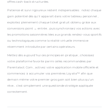
offres cash-back structurées.
Patience et suivi rigoureux restent indispensables : notez chaque
gain potentiel dès qu’il apparaît dans votre tableau personnel ,
exploitez pleinement chaque ticket gratuit obtenu grâce aux
conversions point → entrée , puis synchronisez vos actions avec
les promotions saisonnières liées aux grands rendez-vous sportifs
ou technologiques comme la réalité virtuelle immersive
récemment introduite par certains opérateurs.
Mettez dès aujourd’hui ces principes en pratique ; choisissez
votre plateforme favorite parmi celles recommandées par
Parentalact.Com , activez votre application mobile officielle et
commencez à accumuler vos premières Loyalia™ afin que
demain même votre premier gros gain soit bien plus qu’un
rêve… c’est simplement une questionde stratégie appliquée
correctement.