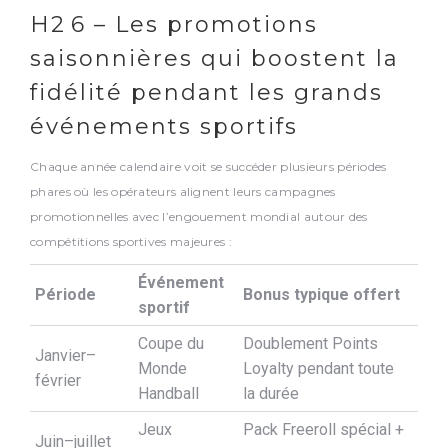
H2 6 – Les promotions
saisonnières qui boostent la
fidélité pendant les grands
événements sportifs
Chaque année calendaire voit se succéder plusieurs périodes
phares où les opérateurs alignent leurs campagnes
promotionnelles avec l’engouement mondial autour des
compétitions sportives majeures :
Événement
Période
Bonus typique offert
sportif
Coupe du
Doublement Points
Janvier–
Monde
Loyalty pendant toute
février
Handball
la durée
Jeux
Pack Freeroll spécial +
Juin–juillet