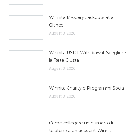
Winnita Mystery Jackpots at a
Glance
August 3, 2026
Winnita USDT Withdrawal: Scegliere
la Rete Giusta
August 3, 2026
Winnita Charity e Programmi Sociali
August 3, 2026
Come collegare un numero di
telefono a un account Winnita