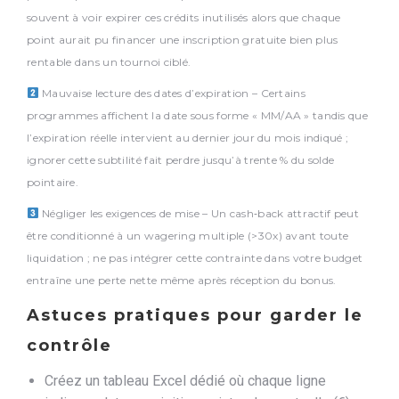
souvent à voir expirer ces crédits inutilisés alors que chaque
point aurait pu financer une inscription gratuite bien plus
rentable dans un tournoi ciblé.
Mauvaise lecture des dates d’expiration – Certains
programmes affichent la date sous forme « MM/AA » tandis que
l’expiration réelle intervient au dernier jour du mois indiqué ;
ignorer cette subtilité fait perdre jusqu’à trente % du solde
pointaire.
Négliger les exigences de mise – Un cash‑back attractif peut
être conditionné à un wagering multiple (>30x) avant toute
liquidation ; ne pas intégrer cette contrainte dans votre budget
entraîne une perte nette même après réception du bonus.
Astuces pratiques pour garder le
contrôle
Créez un tableau Excel dédié où chaque ligne