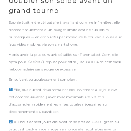
doubler son solde avant un
grand tournoi
Sophie était mère célibataire travaillant comme infirmière ; elle
disposait seulement d’un budget limité destiné aux loisirs
numériques — environ €80 par mois qu’elle pouvait allouer aux
jeux vidéo mobiles via son smartphone.
Après avoir lu plusieurs avis détaillés sur Parentalact.Com, elle
opta pour
Casino B
, réputé pour offrir jusqu’à 10 % de cashback
hebdomadaire sans exigence excessive.
En suivant scrupuleusement son plan :
Elle joua durant deux semaines exclusivement aux jeux low
bet comme
Aviator
(
) avec mise maximale €0·20 afin
d’accumuler rapidement les mises totales nécessaires au
déclenchement du cashback.
Au bout de sept jours elle avait misé près de €350 ; grâce au
taux cashback annuel moyen annoncé elle reçut alors environ