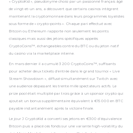
« CryptoKid », pseudonyme choisi par un passionné français âgé
de vingt‑et‑un ans, a découvert que certains casinos intègrent
maintenant la cryptomonnaie dans leurs programmes loyalistes
sous forme de « crypto‑points ». Chaque pari effectué avec
Bitcoin ou Ethereum rapporte non seulement les points
classiques mais aussi des jetons spécifiques appelés
CryptoCoins™, échangeables contre du BTC ou du jeton natif
du casino via la marketplace interne.
En mars dernier il a cumulé 3 200 CryptoCoins™, suffisants
pour acheter deux tickets d’entrée dans le grand tournoi « Live
Stream Showdown », diffusé simultanément sur Twitch avec
une audience dépassant les trente mille spectateurs actifs. Le
prize pool était multiplié par trois grâce à un sponsor crypto qui
ajoutait un bonus supplémentaire équivalent à €15 000 en BTC
payable instantanément après la victoire finale.
Le jour J CryptoKid a converti ses jetons en €300 d’équivalence
Bitcoin puis a placé ces fonds sur une variante high‑volatility du