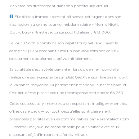
€35 crédités directement dans son portefeuille virtuel.
Elle décida immédiatement réinvestir cet argent dans son
inscription au grand tournoi hebdomadaire « Mom’s Night
Out », buy‑in €40 avec prize pool totalisant €18 000.
Le jour J Sophie combina son capital original (€45) avec le
cashback (€35) obtenant ainsi un bankroll complet of €80 —
exactement doublement prévu initialement.
Sa stratégie s’est avérée payante : lors du dernier round elle
réalisa une série gagnante sur
Blackjack
version live dealer dont
la variance moyenne lui permit enfin franchir la barre finale et
finir deuxième place avec une récompense nette nette€4 250.
Cette success story montre qu’en exploitant intelligemment les
offres cash-back — surtout lorsqu’elles sont clairement
présentées par sites évalués comme fiables par Parentalact.Com
— même une joueuse occasionnelle peut rivaliser avec ceux
disposant déjà d’importants fonds initiaux.