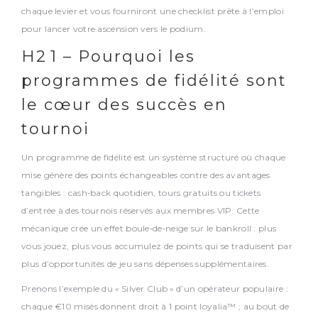
chaque levier et vous fourniront une checklist prête à l’emploi
pour lancer votre ascension vers le podium.
H2 1 – Pourquoi les
programmes de fidélité sont
le cœur des succès en
tournoi
Un programme de fidélité est un système structuré où chaque
mise génère des points échangeables contre des avantages
tangibles : cash‑back quotidien, tours gratuits ou tickets
d’entrée à des tournois réservés aux membres VIP. Cette
mécanique crée un effet boule‑de‑neige sur le bankroll : plus
vous jouez, plus vous accumulez de points qui se traduisent par
plus d’opportunités de jeu sans dépenses supplémentaires.
Prenons l’exemple du « Silver Club » d’un opérateur populaire :
chaque €10 misés donnent droit à 1 point loyalia™ ; au bout de