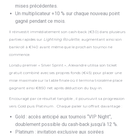
mises précédentes.
Un multiplicateur +10 % sur chaque nouveau point
gagné pendant ce mois.
Il réinvestit immédiatement son cash‑back (€30) dans plusieurs
parties rapides sur
Lightning Roulette
, augmentant ainsi son
bankroll à €140 avant même que le prochain tournoi ne
commence.
Lorsdu premier « Silver Sprint », Alexandre utilisa son ticket
gratuit combiné avec ses propres fonds (€45) pour placer une
mise maximale sur la table finale où il termina troisième place
gagnant ainsi €850 net après déduction du buy‑in.
Encouragé par ce résultat tangible , il poursuivit sa progression
vers Gold puis Platinum . Chaque palier lui offrait davantage :
Gold : accès anticipé aux tournois “VIP Night”,
doublement possible du cash‑back jusqu’à 12 %.
Platinum : invitation exclusive aux soirées