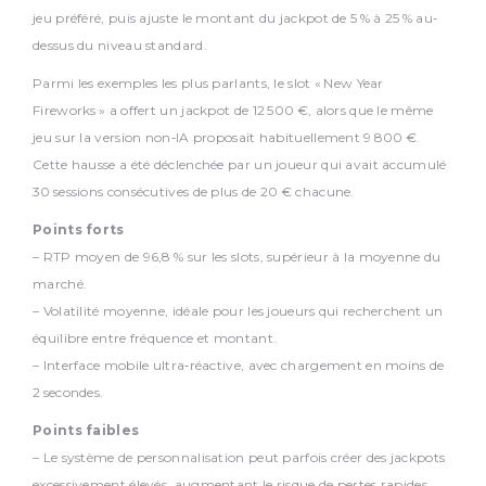
jeu préféré, puis ajuste le montant du jackpot de 5 % à 25 % au-
dessus du niveau standard.
Parmi les exemples les plus parlants, le slot « New Year
Fireworks » a offert un jackpot de 12 500 €, alors que le même
jeu sur la version non‑IA proposait habituellement 9 800 €.
Cette hausse a été déclenchée par un joueur qui avait accumulé
30 sessions consécutives de plus de 20 € chacune.
Points forts
– RTP moyen de 96,8 % sur les slots, supérieur à la moyenne du
marché.
– Volatilité moyenne, idéale pour les joueurs qui recherchent un
équilibre entre fréquence et montant.
– Interface mobile ultra‑réactive, avec chargement en moins de
2 secondes.
Points faibles
– Le système de personnalisation peut parfois créer des jackpots
excessivement élevés, augmentant le risque de pertes rapides