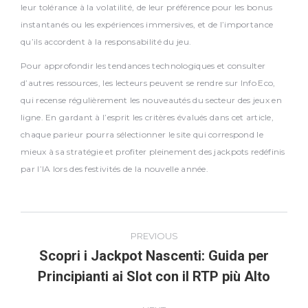
leur tolérance à la volatilité, de leur préférence pour les bonus
instantanés ou les expériences immersives, et de l’importance
qu’ils accordent à la responsabilité du jeu.
Pour approfondir les tendances technologiques et consulter
d’autres ressources, les lecteurs peuvent se rendre sur Info Eco,
qui recense régulièrement les nouveautés du secteur des jeux en
ligne. En gardant à l’esprit les critères évalués dans cet article,
chaque parieur pourra sélectionner le site qui correspond le
mieux à sa stratégie et profiter pleinement des jackpots redéfinis
par l’IA lors des festivités de la nouvelle année.
Post
PREVIOUS
navigation
Scopri i Jackpot Nascenti: Guida per
Previous
Principianti ai Slot con il RTP più Alto
post: