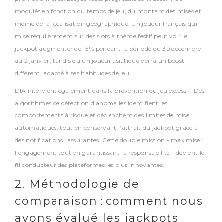
modulés en fonction du temps de jeu, du montant des mises et
même de la localisation géographique. Un joueur français qui
mise régulièrement sur des slots à thème festif peut voir le
jackpot augmenter de 15 % pendant la période du 30 décembre
au 2 janvier, tandis qu’un joueur asiatique verra un boost
différent, adapté à ses habitudes de jeu.
L’IA intervient également dans la prévention du jeu excessif. Des
algorithmes de détection d’anomalies identifient les
comportements à risque et déclenchent des limites de mise
automatiques, tout en conservant l’attrait du jackpot grâce à
des notifications rassurantes. Cette double mission – maximiser
l’engagement tout en garantissant la responsabilité – devient le
fil conducteur des plateformes les plus innovantes.
2. Méthodologie de
comparaison : comment nous
avons évalué les jackpots