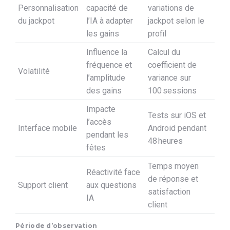
Personnalisation
capacité de
variations de
du jackpot
l’IA à adapter
jackpot selon le
les gains
profil
Influence la
Calcul du
fréquence et
coefficient de
Volatilité
l’amplitude
variance sur
des gains
100 sessions
Impacte
Tests sur iOS et
l’accès
Interface mobile
Android pendant
pendant les
48 heures
fêtes
Temps moyen
Réactivité face
de réponse et
Support client
aux questions
satisfaction
IA
client
Période d’observation