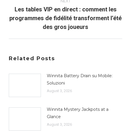
NEXT
Les tables VIP en direct : comment les
programmes de fidélité transforment l’été
Next
post:
des gros joueurs
Related Posts
Winnita Battery Drain su Mobile:
Soluzioni
August 3, 2026
Winnita Mystery Jackpots at a
Glance
August 3, 2026