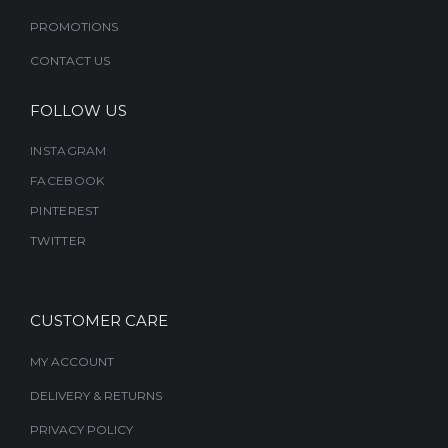
PROMOTIONS
CONTACT US
FOLLOW US
INSTAGRAM
FACEBOOK
PINTEREST
TWITTER
CUSTOMER CARE
MY ACCOUNT
DELIVERY & RETURNS
PRIVACY POLICY