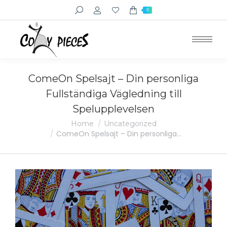
Search:
0
ComeOn Spelsajt – Din personliga
Fullständiga Vägledning till
Spelupplevelsen
You are here:
Home
Uncategorized
ComeOn Spelsajt – Din personliga…