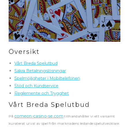
Översikt
Vårt Breda Spelutbud
Säkra Betalningslösningar
Spelmöjligheter i Mobiltelefonen
Stöd och Kundservice
Reglemente och Trygghet
Vårt Breda Spelutbud
comeon-casino-se.com
På
tillhandahåller vi ett varsamt
kuraterat urval av spel från marknadens ledande spelutvecklare.