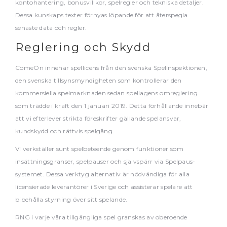
kontohantering, bonusvillkor, spelregler och tekniska detaljer.
Dessa kunskaps texter förnyas löpande för att återspegla
senaste data och regler.
Reglering och Skydd
ComeOn innehar spellicens från den svenska Spelinspektionen,
den svenska tillsynsmyndigheten som kontrollerar den
kommersiella spelmarknaden sedan spellagens omreglering
som trädde i kraft den 1 januari 2019. Detta förhållande innebär
att vi efterlever strikta föreskrifter gällande spelansvar,
kundskydd och rättvis spelgång.
Vi verkställer sunt spelbeteende genom funktioner som
insättningsgränser, spelpauser och självspärr via Spelpaus-
systemet. Dessa verktyg alternativ är nödvändiga för alla
licensierade leverantörer i Sverige och assisterar spelare att
bibehålla styrning över sitt spelande.
RNG i varje våra tillgängliga spel granskas av oberoende