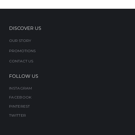
DISCOVER US
OUR STORY
PROMOTIONS
CONTACT US
FOLLOW US
INSTAGRAM
FACEBOOK
PINTEREST
TWITTER