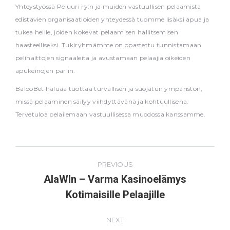
Yhteystyössä Peluuri ry:n ja muiden vastuullisen pelaamista
edistävien organisaatioiden yhteydessä tuomme lisäksi apua ja
tukea heille, joiden kokevat pelaamisen hallitsemisen
haasteelliseksi. Tukiryhmämme on opastettu tunnistamaan
pelihaittojen signaaleita ja avustamaan pelaajia oikeiden
apukeinojen pariin.
BalooBet haluaa tuottaa turvallisen ja suojatun ympäristön,
missä pelaaminen säilyy viihdyttävänä ja kohtuullisena.
Tervetuloa pelailemaan vastuullisessa muodossa kanssamme.
Post
PREVIOUS
navigation
AlaWIn – Varma Kasinoelämys
Previous
Kotimaisille Pelaajille
post:
NEXT