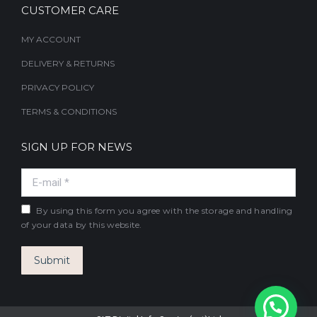
CUSTOMER CARE
MY ACCOUNT
DELIVERY & RETURNS
PRIVACY POLICY
TERMS & CONDITIONS
SIGN UP FOR NEWS
E-mail *
By using this form you agree with the storage and handling
of your data by this website.
Submit