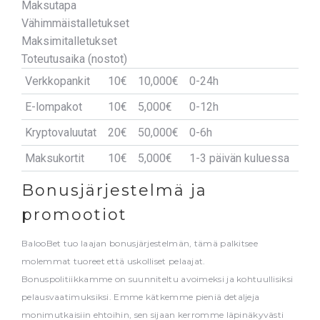
Maksutapa
Vähimmäistalletukset
Maksimitalletukset
Toteutusaika (nostot)
Verkkopankit
10€
10,000€
0-24h
E-lompakot
10€
5,000€
0-12h
Kryptovaluutat
20€
50,000€
0-6h
Maksukortit
10€
5,000€
1-3 päivän kuluessa
Bonusjärjestelmä ja
promootiot
BalooBet tuo laajan bonusjärjestelmän, tämä palkitsee
molemmat tuoreet että uskolliset pelaajat.
Bonuspolitiikkamme on suunniteltu avoimeksi ja kohtuullisiksi
pelausvaatimuksiksi. Emme kätkemme pieniä detaljeja
monimutkaisiin ehtoihin, sen sijaan kerromme läpinäkyvästi