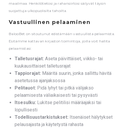
maailmaa. Henkilötietosi ja rahansiirtosi säilyvät täysin
suojattuja ulkopuolisilta tahoilta.
Vastuullinen pelaaminen
BalooBet on sitoutunut edistämään vastuullista pelaamista.
Esitämme kattavan kirjaston toimintoja, joilla voit hallita
pelaamistasi:
Talletusrajat:
Aseta päivittäiset, viikko- tai
kuukausittaiset talletusrajat
Tappiorajat:
Määritä suurin, jonka sallittu hävitä
asetetussa ajanjaksossa
Pelitauot:
Pidä lyhyt tai pitkä välijakso
pelaamisesta väliaikaisesti tai pysyvästi
Itsesulku:
Lukitse pelitilisi määräajaksi tai
lopullisesti
Todellisuustarkistukset:
Itsenäiset hälytykset
pelausajasta ja käytetystä rahasta