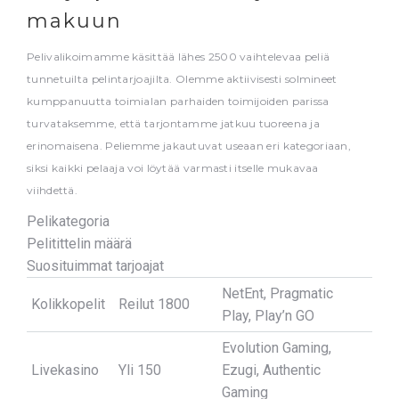
makuun
Pelivalikoimamme käsittää lähes 2500 vaihtelevaa peliä
tunnetuilta pelintarjoajilta. Olemme aktiivisesti solmineet
kumppanuutta toimialan parhaiden toimijoiden parissa
turvataksemme, että tarjontamme jatkuu tuoreena ja
erinomaisena. Peliemme jakautuvat useaan eri kategoriaan,
siksi kaikki pelaaja voi löytää varmasti itselle mukavaa
viihdettä.
Pelikategoria
Pelitittelin määrä
Suosituimmat tarjoajat
NetEnt, Pragmatic
Kolikkopelit
Reilut 1800
Play, Play’n GO
Evolution Gaming,
Livekasino
Yli 150
Ezugi, Authentic
Gaming