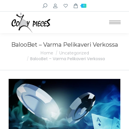
Search:
0
BalooBet – Varma Pelikaveri Verkossa
You are here:
Home
Uncategorized
BalooBet – Varma Pelikaveri Verkossa