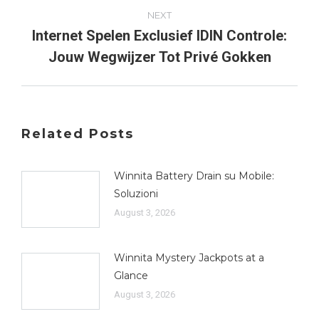
NEXT
Internet Spelen Exclusief IDIN Controle:
Next
Jouw Wegwijzer Tot Privé Gokken
post:
Related Posts
Winnita Battery Drain su Mobile:
Soluzioni
August 3, 2026
Winnita Mystery Jackpots at a
Glance
August 3, 2026