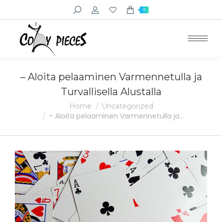
Search:
0
– Aloita pelaaminen Varmennetulla ja
Turvallisella Alustalla
You are here:
Home
Uncategorized
– Aloita pelaaminen Varmennetulla ja…