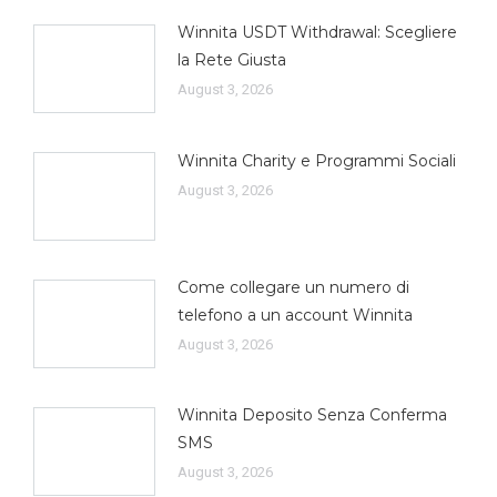
Winnita USDT Withdrawal: Scegliere
la Rete Giusta
August 3, 2026
Winnita Charity e Programmi Sociali
August 3, 2026
Come collegare un numero di
telefono a un account Winnita
August 3, 2026
Winnita Deposito Senza Conferma
SMS
August 3, 2026