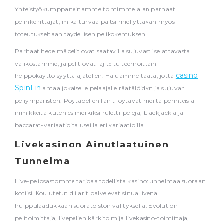
Yhteistyökumppaneinamme toimimme alan parhaat
pelinkehittäjät, mikä turvaa paitsi miellyttävän myös
toteutukseltaan täydellisen pelikokemuksen.
Parhaat hedelmäpelit ovat saatavilla sujuvasti selattavasta
valikostamme, ja pelit ovat lajiteltu teemoittain
casino
helppokäyttöisyyttä ajatellen. Haluamme taata, jotta
SpinFin
antaa jokaiselle pelaajalle räätälöidyn ja sujuvan
peliympäristön. Pöytäpelien fanit löytävät meiltä perinteisiä
nimikkeitä kuten esimerkiksi ruletti-pelejä, blackjackia ja
baccarat-variaatioita useilla eri variaatioilla.
Livekasinon Ainutlaatuinen
Tunnelma
Live-peliosastomme tarjoaa todellista kasinotunnelmaa suoraan
kotiisi. Koulutetut diilarit palvelevat sinua livenä
huippulaadukkaan suoratoiston välityksellä. Evolution-
pelitoimittaja, livepelien kärkitoimija livekasino-toimittaja,