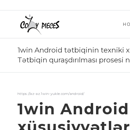
H
H
1win Android tətbiqinin texniki xü
Tətbiqin quraşdırılması prosesi n
https://az-az.1win-yukle.com/android/
1win Android 
xüsusiyyətləri