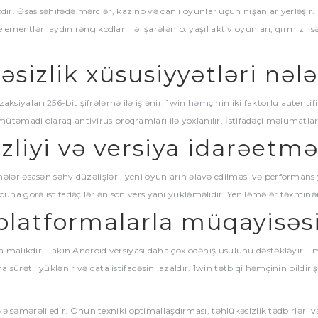
r. Əsas səhifədə mərclər, kazino və canlı oyunlar üçün nişanlar yerləşir. H
elementləri aydın rəng kodları ilə işarələnib: yaşıl aktiv oyunları, qırmızı i
əsizlik xüsusiyyətləri nələ
siyaları 256-bit şifrələmə ilə işlənir. 1win həmçinin iki faktorlu autentif
mütəmadi olaraq antivirus proqramları ilə yoxlanılır. İstifadəçi məlumatla
zliyi və versiya idarəetmə
mələr əsasən səhv düzəlişləri, yeni oyunların əlavə edilməsi və performans 
r, buna görə istifadəçilər ən son versiyanı yükləməlidir. Yeniləmələr təxm
 platformalarla müqayisəs
lığa malikdir. Lakin Android versiyası daha çox ödəniş üsulunu dəstəkləyir
a sürətli yüklənir və data istifadəsini azaldır. 1win tətbiqi həmçinin bildiri
səmərəli edir. Onun texniki optimallaşdırması, təhlükəsizlik tədbirləri və