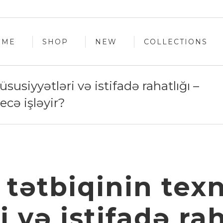
OME
SHOP
NEW
COLLECTIONS
OME
SHOP
NEW
COLLECTIONS
susiyyətləri və istifadə rahatlığı –
ecə işləyir?
tətbiqinin texn
 və istifadə rah