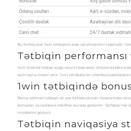
Bonuslar
Xoş gəldin bonusu 
Ödəniş üsulları
Kart, e-cüzdan, mobi
Çoxdilli dəstək
Azərbaycan dili daxi
Canlı chat
24/7 dəstək xidməti
Bu funksiyalar 1win tətbiqinin əsas üstünlüklərini təşkil edir. Hə
Tətbiqin performansı 
1win Android tətbiqi aşağı resurs tələb edən cihazlarda belə stab
açılmasına imkan verir. 1win tərtibatçıları interfeysi sadələşdir
1win tətbiqində bonus
Bonus bölməsi tətbiqin ən çox istifadə olunan hissələrindən bir
bonusları və cashback təklifləri burada göstərilir. İstifadəçi hə
müddətini göstərir.
Tətbiqin naviqasiya s