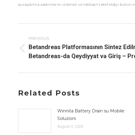
quraşdırma addımlarını izləməli və tətbiqin təklif etdiyi bütün
Post
navigation
PREVIOUS
Betandreas Platformasının Sintez Edil
Previous
Betandreas-da Qeydiyyat və Giriş – Pr
post:
Related Posts
Winnita Battery Drain su Mobile:
Soluzioni
August 3, 2026