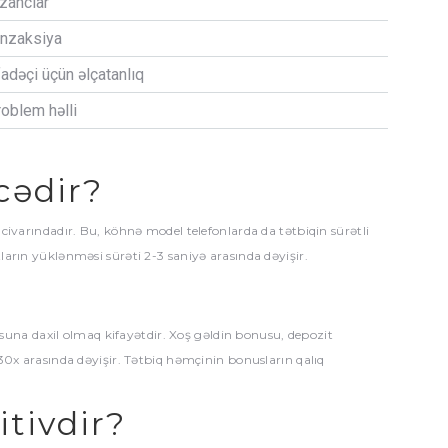
zanclar
anzaksiya
ifadəçi üçün əlçatanlıq
roblem həlli
cədir?
 civarındadır. Bu, köhnə model telefonlarda da tətbiqin sürətli
ların yüklənməsi sürəti 2-3 saniyə arasında dəyişir.
suna daxil olmaq kifayətdir. Xoş gəldin bonusu, depozit
-30x arasında dəyişir. Tətbiq həmçinin bonusların qalıq
itivdir?