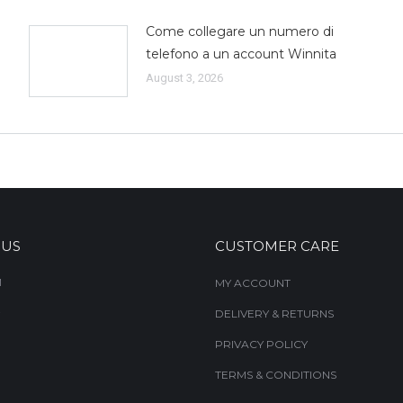
Come collegare un numero di
telefono a un account Winnita
August 3, 2026
 US
CUSTOMER CARE
M
MY ACCOUNT
DELIVERY & RETURNS
PRIVACY POLICY
TERMS & CONDITIONS