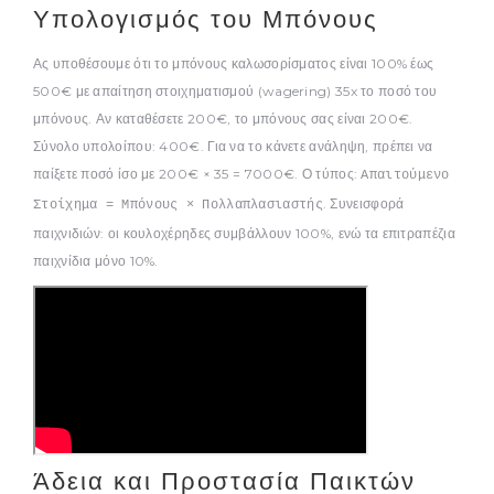
Υπολογισμός του Μπόνους
Ας υποθέσουμε ότι το μπόνους καλωσορίσματος είναι 100% έως
500€ με απαίτηση στοιχηματισμού (wagering) 35x το ποσό του
μπόνους. Αν καταθέσετε 200€, το μπόνους σας είναι 200€.
Σύνολο υπολοίπου: 400€. Για να το κάνετε ανάληψη, πρέπει να
παίξετε ποσό ίσο με 200€ × 35 = 7000€. Ο τύπος:
Απαιτούμενο
. Συνεισφορά
Στοίχημα = Μπόνους × Πολλαπλασιαστής
παιχνιδιών: οι κουλοχέρηδες συμβάλλουν 100%, ενώ τα επιτραπέζια
παιχνίδια μόνο 10%.
Άδεια και Προστασία Παικτών