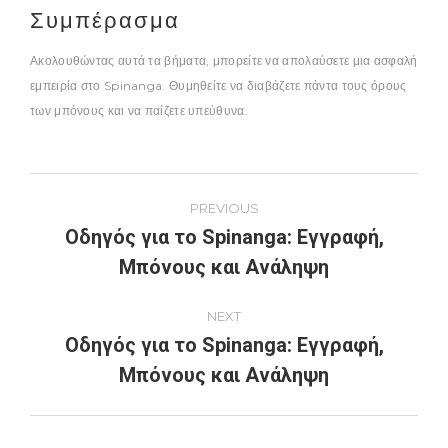
Συμπέρασμα
Ακολουθώντας αυτά τα βήματα, μπορείτε να απολαύσετε μια ασφαλή
εμπειρία στο Spinanga. Θυμηθείτε να διαβάζετε πάντα τους όρους
των μπόνους και να παίζετε υπεύθυνα.
Post
PREVIOUS
navigation
Οδηγός για το Spinanga: Εγγραφή,
Previous
Μπόνους και Ανάληψη
post:
NEXT
Οδηγός για το Spinanga: Εγγραφή,
Next
Μπόνους και Ανάληψη
post: