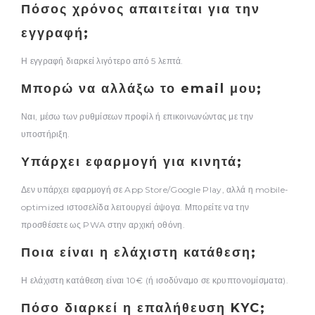
Πόσος χρόνος απαιτείται για την
εγγραφή;
Η εγγραφή διαρκεί λιγότερο από 5 λεπτά.
Μπορώ να αλλάξω το email μου;
Ναι, μέσω των ρυθμίσεων προφίλ ή επικοινωνώντας με την
υποστήριξη.
Υπάρχει εφαρμογή για κινητά;
Δεν υπάρχει εφαρμογή σε App Store/Google Play, αλλά η mobile-
optimized ιστοσελίδα λειτουργεί άψογα. Μπορείτε να την
προσθέσετε ως PWA στην αρχική οθόνη.
Ποια είναι η ελάχιστη κατάθεση;
Η ελάχιστη κατάθεση είναι 10€ (ή ισοδύναμο σε κρυπτονομίσματα).
Πόσο διαρκεί η επαλήθευση KYC;